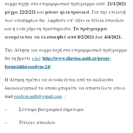
21/1/2021
συμμετοχής στο επιμορφωτικό πρόγραμμα από
μέχρι 22/2/221
μόνον
ηλεκτρονικά
και
. Για την επιλογή
των υποψηφίων θα ληφθούν υπ’ όψιν οι τίτλοι σπουδών
Το πρόγραμμα
και η ενδεχόμενη προϋπηρεσία.
αναμένεται να υλοποιηθεί από 8/2/2021 έως 4/4/2021.
Την Αίτηση για συμμετοχή στο επιμορφωτικό πρόγραμμα
http://www.diaviou.auth.gr/progr-
θα τη βρείτε
εδώ
:
forms/aitisi-eeedvm-24/
Η Αίτηση πρέπει να συνοδεύεται από τα ακόλουθα
δικαιολογητικά τα οποία μπορείτε να αποστείλετε στο e-
mail
eeedvm.auth@gmail.com
:
– Σύντομο βιογραφικό σημείωμα
– Τίτλους σπουδών