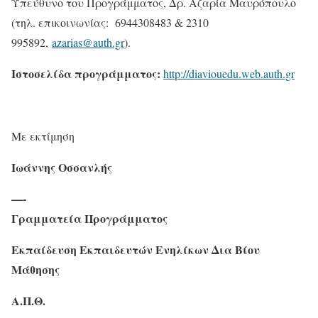
Υπεύθυνο του Προγράμματος, Δρ. Αζαρία Μαυρόπουλο
(τηλ. επικοινωνίας: 6944308483 & 2310
995892,
azarias@auth.gr
).
Ιστοσελίδα προγράμματος:
http://diaviouedu.web.auth.gr
Με εκτίμηση
Ιωάννης Οσσανλής
—-
Γραμματεία Προγράμματος
Εκπαίδευση Εκπαιδευτών Ενηλίκων Δια Βίου
Μάθησης
Α.Π.Θ.