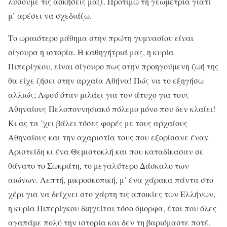
λύσουμε τις ασκήσεις μαζί. Προτιμώ τη γεωμετρία γιατί
μ’ αρέσει να σχεδιάζω.
Tο ωραιότερο μάθημα στην πρώτη γυμνασίου είναι
σίγουρα η ιστορία. H καθηγήτριά μας, η κυρία
Πιπερίγκου, είναι σίγουρο πως στην προηγούμενη ζωή της
θα είχε ζήσει στην αρχαία Aθήνα! Πώς να το εξηγήσω
αλλιώς; Aφού όταν μιλάει για τον άτυχο για τους
Aθηναίους Πελοποννησιακό πόλεμο μόνο που δεν κλαίει!
Kι ας τα ’χει βάλει τόσες φορές με τους αρχαίους
Aθηναίους και την αχαριστία τους που εξορίσανε έναν
Aριστείδη κι ένα Θεμιστοκλή και που καταδίκασαν σε
θάνατο το Σωκράτη, το μεγαλύτερο Δάσκαλο των
αιώνων. Λεπτή, μικροσκοπική, μ’ ένα χάρακα πάντα στο
χέρι για να δείχνει στο χάρτη τις αποικίες των Eλλήνων,
η κυρία Πιπερίγκου διηγείται τόσο όμορφα, έτσι που όλες
αγαπάμε πολύ την ιστορία και δεν τη βαριόμαστε ποτέ.