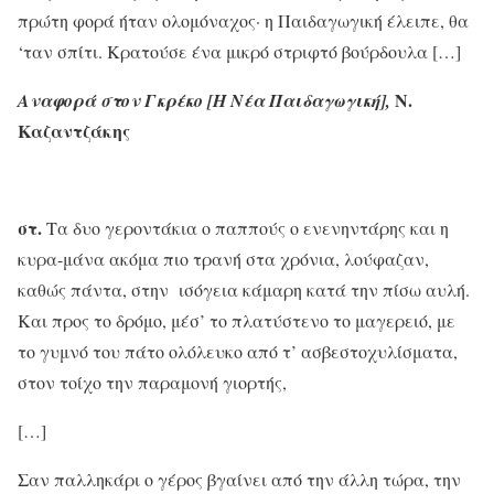
πρώτη φορά ήταν ολομόναχος· η Παιδαγωγική έλειπε, θα
‘ταν σπίτι. Κρατούσε ένα μικρό στριφτό βούρδουλα […]
Ν.
Αναφορά στον Γκρέκο [Η Νέα Παιδαγωγική],
Καζαντζάκης
στ.
Τα δυο γεροντάκια ο παππούς ο ενενηντάρης και η
κυρα-μάνα ακόμα πιο τρανή στα χρόνια, λούφαζαν,
καθώς πάντα, στην ισόγεια κάμαρη κατά την πίσω αυλή.
Και προς το δρόμο, μέσ’ το πλατύστενο το μαγερειό, με
το γυμνό του πάτο ολόλευκο από τ’ ασβεστοχυλίσματα,
στον τοίχο την παραμονή γιορτής,
[…]
Σαν παλληκάρι ο γέρος βγαίνει από την άλλη τώρα, την