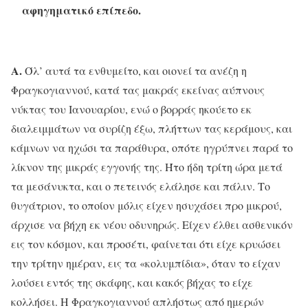
αφηγηματικό επίπεδο.
Α.
Όλ’ αυτά τα ενθυμείτο, και οιονεί τα ανέζη η
Φραγκογιαννού, κατά τας μακράς εκείνας αύπνους
νύκτας του Ιανουαρίου, ενώ ο βορράς ηκούετο εκ
διαλειμμάτων να συρίζη έξω, πλήττων τας κεράμους, και
κάμνων να ηχώσι τα παράθυρα, οπότε ηγρύπνει παρά το
λίκνον της μικράς εγγονής της. Ήτο ήδη τρίτη ώρα μετά
τα μεσάνυκτα, και ο πετεινός ελάλησε και πάλιν. Το
θυγάτριον, το οποίον μόλις είχεν ησυχάσει προ μικρού,
άρχισε να βήχη εκ νέου οδυνηρώς. Είχεν έλθει ασθενικόν
εις τον κόσμον, και προσέτι, φαίνεται ότι είχε κρυώσει
την τρίτην ημέραν, εις τα «κολυμπίδια», όταν το είχαν
λούσει εντός της σκάφης, και κακός βήχας το είχε
κολλήσει. Η Φραγκογιαννού απλήστως από ημερών