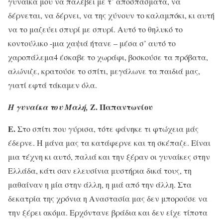
γυναίκα μου να παλέβει με τ’ αποσπάσματα, να
δέρνεται, να δέρνει, να της χύνουν το καλαμπόκι, κι αυτή
να το μαζεύει σπυρί με σπυρί. Αυτό το θηλυκό το
κοντούλικο -μια χαψιά ήτανε – μέσα σ’ αυτό το
χαροπάλεμα4 έσκαβε το χωράφι, βοσκούσε τα πρόβατα,
αλώνιζε, κρατούσε το σπίτι, μεγάλωνε τα παιδιά μας,
γιατί εφτά τάκαμεν όλα.
Ζ. Παπαντωνίου
Η γυναίκα του Μαλή,
Ε.
Στο σπίτι που γύρισα, τότε φάνηκε τι φτώχεια μάς
έδερνε. Η μάνα μας τα κατάφερνε και τη σκέπαζε. Είναι
μια τέχνη κι αυτό, παλιά και την ξέραν οι γυναίκες στην
Ελλάδα, κάτι σαν ελευσίνια μυστήρια δικά τους, τη
μαθαίναν η μία στην άλλη, η μιά από την άλλη. Στα
δεκατρία της χρόνια η Αναστασία μας δεν μπορούσε να
την ξέρει ακόμα. Ερχόντανε βράδια και δεν είχε τίποτα