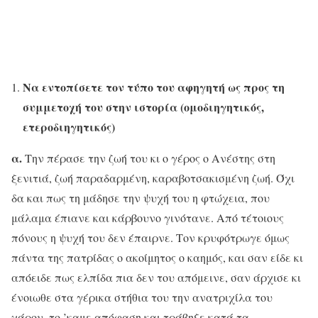
Να εντοπίσετε τον τύπο του αφηγητή ως προς τη
συμμετοχή του στην ιστορία (ομοδιηγητικός,
ετεροδιηγητικός)
α.
Την πέρασε την ζωή του κι ο γέρος ο Ανέστης στη
ξενιτιά, ζωή παραδαρμένη, καραβοτσακισμένη ζωή. Όχι
δα και πως τη μάδησε την ψυχή του η φτώχεια, που
μάλαμα έπιανε και κάρβουνο γινότανε. Από τέτοιους
πόνους η ψυχή του δεν έπαιρνε. Τον κρυφότρωγε όμως
πάντα της πατρίδας ο ακοίμητος ο καημός, και σαν είδε κι
απόειδε πως ελπίδα πια δεν του απόμεινε, σαν άρχισε κι
ένοιωθε στα γέρικα στήθια του την ανατριχίλα του
χάρου, το ’καμε απόφαση και τράβηξε κατά τα