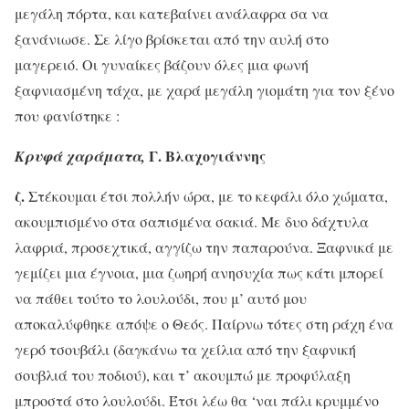
μεγάλη πόρτα, και κατεβαίνει ανάλαφρα σα να
ξανάνιωσε. Σε λίγο βρίσκεται από την αυλή στο
μαγερειό. Οι γυναίκες βάζουν όλες μια φωνή
ξαφνιασμένη τάχα, με χαρά μεγάλη γιομάτη για τον ξένο
που φανίστηκε :
Γ. Βλαχογιάννης
Κρυφά χαράματα,
ζ.
Στέκουμαι έτσι πολλήν ώρα, με το κεφάλι όλο χώματα,
ακουμπισμένο στα σαπισμένα σακιά. Με δυο δάχτυλα
λαφριά, προσεχτικά, αγγίζω την παπαρούνα. Ξαφνικά με
γεμίζει μια έγνοια, μια ζωηρή ανησυχία πως κάτι μπορεί
να πάθει τούτο το λουλούδι, που μ’ αυτό μου
αποκαλύφθηκε απόψε ο Θεός. Παίρνω τότες στη ράχη ένα
γερό τσουβάλι (δαγκάνω τα χείλια από την ξαφνική
σουβλιά του ποδιού), και τ’ ακουμπώ με προφύλαξη
μπροστά στο λουλούδι. Έτσι λέω θα ‘ναι πάλι κρυμμένο