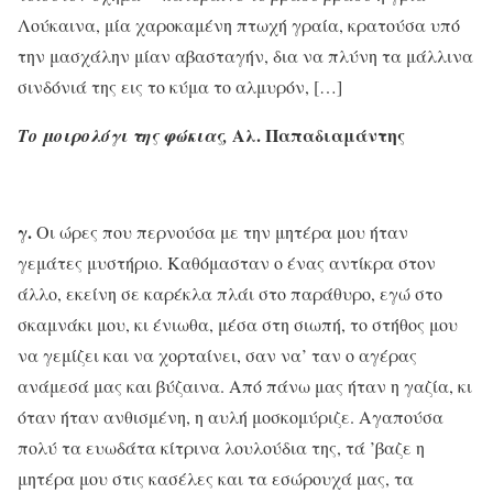
Λούκαινα, μία χαροκαμένη πτωχή γραία, κρατούσα υπό
την μασχάλην μίαν αβασταγήν, δια να πλύνη τα μάλλινα
σινδόνιά της εις το κύμα το αλμυρόν, […]
Αλ. Παπαδιαμάντης
Το μοιρολόγι της φώκιας,
γ.
Οι ώρες που περνούσα με την μητέρα μου ήταν
γεμάτες μυστήριο. Καθόμασταν ο ένας αντίκρα στον
άλλο, εκείνη σε καρέκλα πλάι στο παράθυρο, εγώ στο
σκαμνάκι μου, κι ένιωθα, μέσα στη σιωπή, το στήθος μου
να γεμίζει και να χορταίνει, σαν να’ ταν ο αγέρας
ανάμεσά μας και βύζαινα. Από πάνω μας ήταν η γαζία, κι
όταν ήταν ανθισμένη, η αυλή μοσκομύριζε. Αγαπούσα
πολύ τα ευωδάτα κίτρινα λουλούδια της, τά ’βαζε η
μητέρα μου στις κασέλες και τα εσώρουχά μας, τα