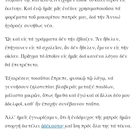
ἐκείνην. Καί ἐνῷ ἡμᾶς μᾶς ἐνέδυε χρησιμοποιοῦσα τά
φορέματα τοῦ μακαρίτου πατρός μας, διά τήν Ἀννιώ
ἠγόραζε συνήθως νέα.
Ὥς καί εἰς τά γράμματα δέν τήν ἐβίαζεν. Ἄν ἤθελεν,
ἐπήγαινεν εἰς τό σχολεῖον, ἄν δέν ἤθελεν, ἔμενεν εἰς τήν
οἰκίαν. Πρᾶγμα τό ὁποῖον εἰς ἡμᾶς διά κανένα λόγον δέν
θά ἐπετρέπετο.
Ἐξαιρέσεις τοιαῦται ἔπρεπε, φυσικῷ τῷ λόγῳ, νά
γεννήσουν ζηλοτυπίας βλαβεράς μεταξύ παιδίων,
μάλιστα μικρῶν, ὅπως ἤμεθα καί ἐγώ καί οἱ ἄλλοι δύο μου
ἀδελφοί, καθ’ ἥν ἐποχήν συνέβαινον ταῦτα.
Ἀλλ’ ἡμεῖς ἐγνωρίζαμεν, ὅτι ἡ ἐνδόμυχος τῆς μητρός ἡμῶν
στοργή διετέλει
ἀδέκαστος
καί ἴση πρός ὅλα της τά τέκνα.