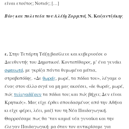
είναι ετούτος; Νοτιάς; […]
Ν. Καζαντζάκης
Βίος και πολιτεία του Αλέξη Ζορμπά,
ε.
Στην Τετάρτη Τάξη βασίλευε και κυβερνούσε ο
Διευθυντής του Δημοτικού. Κοντοπίθαρος, μ’ ένα γενάκι
σφηνωτό
, με γκρίζα πάντα θυμωμένα μάτια,
στραβοπόδης. «Δε
θωράς
, μωρέ, τα πόδια του», λέγαμε ο
ένας στον άλλο σιγά να μη μας ακούσει, «δε θωράς, μωρέ,
πώς
τυλιγαδίζουν
τα πόδια του; και πώς βήχει; Δεν είναι
Κρητικός». Μας είχε έρθει σπουδασμένος από την Αθήνα
κι είχε φέρει, λέει, μαζί του τη Νέα Παιδαγωγική.
Θαρρούσαμε πως θα ‘ταν καμιά νέα γυναίκα και την
έλεγαν Παιδαγωγική· μα όταν τον αντικρίσαμε για