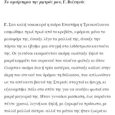
Γ. Βιζυηνός
Το αμάρτημα της μητρός μου,
Γ.
Σαν καλή νοικοκυρά η σιόρα Επιστήμη η Τρινκούλαινα
εσηκώθηκε πρωί πρωί από το κρεβάτι, εφόρεσε μόνο το
μεσοφόρι της, έσιαξε λίγο τα μαλλιά της, άνοιξε την
πόρτα της κι εβγήκε μια στιγμή στο λιθόστρωτο καντούνι
της. Οι γειτόνοι εκοιμούνταν ακόμη· εκοίταξε ψηλά το
μικρό κομμάτι του ουρανού που ολοένα φώτιζε κι όπου
έλαμπαν ακόμα δυο ή τρία αστέρια, εκοίταξε κιόλας στην
άκρη του στενού του δρόμου τη θάλασσα, που απλωνόταν
ως τα απέναντι βουνά της Στεριάς σταχτιά κι ήσυχη, κι
εξαναμπήκε πάλι στο σπίτι της για να ανάψει φωτιά στο
μικρό μαγειριό της. Ήταν γυναίκα μισόκοπη, έως σαράντα
πέντε χρονώ, λιγνή και ψηλή, με ζαρωμένο πρόσωπο, με
πολλά μαλλιά άσπρα· αλλά τα μάτια της ήταν ζωερά κι