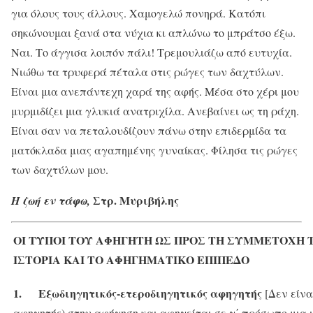
για όλους τους άλλους. Χαμογελώ πονηρά. Κατόπι
σηκώνουμαι ξανά στα νύχια κι απλώνω το μπράτσο έξω.
Ναι. Το άγγισα λοιπόν πάλι! Τρεμουλιάζω από ευτυχία.
Νιώθω τα τρυφερά πέταλα στις ρώγες των δαχτύλων.
Είναι μια ανεπάντεχη χαρά της αφής. Μέσα στο χέρι μου
μυρμιδίζει μια γλυκιά ανατριχίλα. Ανεβαίνει ως τη ράχη.
Είναι σαν να πεταλουδίζουν πάνω στην επιδερμίδα τα
ματόκλαδα μιας αγαπημένης γυναίκας. Φίλησα τις ρώγες
των δαχτύλων μου.
Στρ. Μυριβήλης
Η ζωή εν τάφω,
ΟΙ ΤΥΠΟΙ ΤΟΥ ΑΦΗΓΗΤΗ ΩΣ ΠΡΟΣ ΤΗ ΣΥΜΜΕΤΟΧΗ 
ΙΣΤΟΡΙΑ ΚΑΙ ΤΟ ΑΦΗΓΗΜΑΤΙΚΟ ΕΠΙΠΕΔΟ
1.
Εξωδιηγητικός-ετεροδιηγητικός αφηγητής
[Δεν είν
αφηγητής) στην αφήγηση και αφηγείται σε γ΄ πρόσωπο μια 