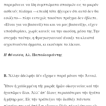
παρεμόνευε να ίδη συμπτώματα σπασμών εις το μικρόν
ασθενές πλάσμα —επειδή τότε ήξευρεν ότι αυτό δεν θα
εσώζετο— πλην ευτυχώς τοιούτον πράγμα δεν έβλεπε.
«Είναι για να βασανίζεται και να μας βασανίζη», είχεν
υποψιθυρίσει, χωρίς κανείς να την ακούση, μέσα της.
Την
στιγμήν ταύτην, η Φραγκογιαννού άνοιξε τα κλειστά
αγρυπνούντα όμματα, κι εκούνησε το λίκνον.
Αλ. Παπαδιαμάντης
Η Φόνισσα,
Β.
Ἄλλην ἀδελφήν δέν εἴχομεν παρά μόνον τήν Ἀννιώ.
Ἦτον ἡ χαϊδεμμένη τῆς μικρᾶς ἡμῶν οἰκογενείας καί τήν
ἠγαπῶμεν ὅλοι. Ἀλλ’ ἀπ’ ὅλους περισσότερον τήν ἠγάπα
ἡ μήτηρ μας. Εἰς τήν τράπεζαν τήν ἐκάθιζε πάντοτε
πλησίον της καί ἀπό ὅ,τι εἴχομεν ἔδιδε τό καλύτερον εἰς