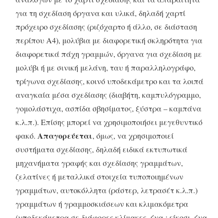
για τη σχεδίαση όργανα και υλικά, δηλαδή χαρτί
πρόχειρο σχεδίασης (ριζόχαρτο ή άλλο, σε διάσταση
περίπου Α4), μολύβια με διαφορετική σκληρότητα για
διαφορετικά πάχη γραμμών, όργανα για σχεδίαση με
μολύβι ή με σινική μελάνη, ταυ ή παραλληλογράφο,
τρίγωνα σχεδίασης, κοινό υποδεκάμετρο και τα λοιπά
αναγκαία μέσα σχεδίασης (διαβήτη, καμπυλόγραμμο,
γομολάστιχα, ασπίδα σβησίματος, ξύστρα – καμπάνα
κ.λ.π.). Επίσης μπορεί να χρησιμοποιήσει μεγεθυντικό
Απαγορεύεται
φακό.
, όμως, να χρησιμοποιεί
συστήματα σχεδίασης, δηλαδή ειδικά εκτυπωτικά
μηχανήματα γραφής και σχεδίασης γραμμάτων,
ζελατίνες ή μεταλλικά στοιχεία τυποποιημένων
γραμμάτων, αυτοκόλλητα (ράστερ, λετρασέτ κ.λ.π.)
γραμμάτων ή γραμμοσκιάσεων και κλιμακόμετρα
(υποδεκάμετρα σε διάφορες κλίμακες, ένα : είκοσι, ένα