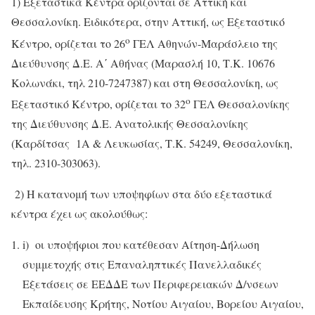
1) Εξεταστικά Κέντρα ορίζονται σε Αττική και
Θεσσαλονίκη. Ειδικότερα, στην Αττική, ως Εξεταστικό
ο
Κέντρο, ορίζεται το 26
ΓΕΛ Αθηνών-Μαράσλειο της
Διεύθυνσης Δ.Ε. Α΄ Αθήνας (Μαρασλή 10, Τ.Κ. 10676
Κολωνάκι, τηλ 210-7247387) και στη Θεσσαλονίκη, ως
ο
Εξεταστικό Κέντρο, ορίζεται το 32
ΓΕΛ Θεσσαλονίκης
της Διεύθυνσης Δ.Ε. Ανατολικής Θεσσαλονίκης
(Καρδίτσας 1Α & Λευκωσίας, Τ.Κ. 54249, Θεσσαλονίκη,
τηλ. 2310-303063).
2) Η κατανομή των υποψηφίων στα δύο εξεταστικά
κέντρα έχει ως ακολούθως:
i) οι υποψήφιοι που κατέθεσαν Αίτηση-Δήλωση
συμμετοχής στις Επαναληπτικές Πανελλαδικές
Εξετάσεις σε ΕΕΔΔΕ των Περιφερειακών Δ/νσεων
Εκπαίδευσης Κρήτης, Νοτίου Αιγαίου, Βορείου Αιγαίου,