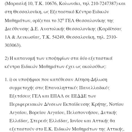
(Μαρασλή 10, Τ.Κ. 10676, Κολωνάκι, τηλ 210-7247387) και
στη Θεσσαλονίκη, ως Εξεταστικό Κέντρο Ειδικών
ο
Μαθημάτων, ορίζεται το 32
ΓΕΛ Θεσσαλονίκης της
Διεύθυνσης Δ.Ε. Ανατολικής Θεσσαλονίκης (Καρδίτσας
1Α & Λευκωσίας, Τ.Κ. 54249, Θεσσαλονίκη, τηλ. 2310-
303063).
2) Η κατανομή των υποψηφίων στα δύο εξεταστικά
κέντρα Ειδικών Μαθημάτων έχει ως ακολούθως:
i) οι υποψήφιοι που κατέθεσαν Αίτηση-Δήλωση
συμμετοχής στις Επαναληπτικές Πανελλαδικές
Εξετάσεις ΓΕΛ και ΕΠΑΛ σε ΕΕΔΔΕ των
Περιφερειακών Δ/νσεων Εκπαίδευσης Κρήτης, Νοτίου
Αιγαίου, Βορείου Αιγαίου, Πελοποννήσου, Δυτικής
Ελλάδας, Στερεάς Ελλάδας, Ιονίου και Αττικής θα
εξεταστούν στο Ε.Κ. Ειδικών Μαθημάτων της Αττικής,