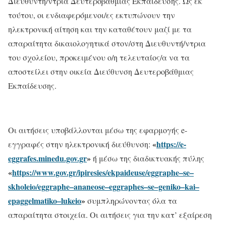
Διευθυντή/ντρια Δευτεροβάθμιας Εκπαίδευσης. Ως εκ
τούτου, οι ενδιαφερόμενοι/ες εκτυπώνουν την
ηλεκτρονική αίτηση και την καταθέτουν μαζί με τα
απαραίτητα δικαιολογητικά στον/στη Διευθυντή/ντρια
του σχολείου, προκειμένου ο/η τελευταίος/α να τα
αποστείλει στην οικεία Διεύθυνση Δευτεροβάθμιας
Εκπαίδευσης.
Οι αιτήσεις υποβάλλονται μέσω της εφαρμογής e-
«
https://e-
εγγραφές στην ηλεκτρονική διεύθυνση:
eggrafes.minedu.gov.gr
»
ή μέσω της διαδικτυακής πύλης
«
https://www.gov.gr/ipiresies/ekpaideuse/eggraphe–se–
skholeio/eggraphe–ananeose–eggraphes–se–geniko–kai–
epaggelmatiko–lukeio
»
συμπληρώνοντας όλα τα
απαραίτητα στοιχεία. Οι αιτήσεις για την κατ’ εξαίρεση