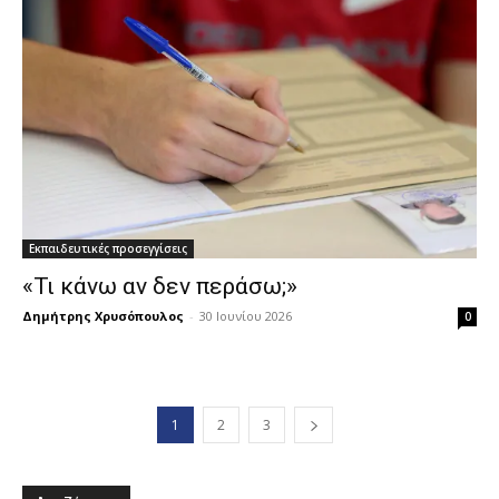
Εκπαιδευτικές προσεγγίσεις
«Τι κάνω αν δεν περάσω;»
Δημήτρης Χρυσόπουλος
-
30 Ιουνίου 2026
0
1
2
3