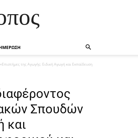
οπος
ΗΜΕΡΩΣΗ
Επιστήμες της Αγωγής: Ειδική Αγωγή και Εκπαίδευση
διαφέροντος
ιακών Σπουδών
ή και