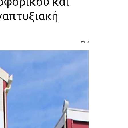
οφορικού και
ναπτυξιακή
0