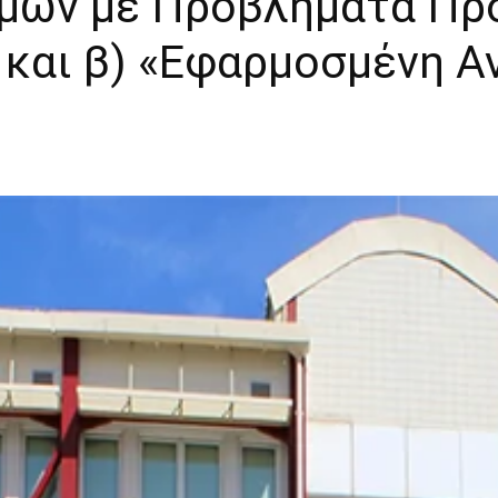
μων με Προβλήματα Πρ
 και β) «Εφαρμοσμένη Α