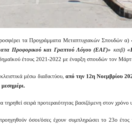
προσφέρει τα Προγράμματα Μεταπτυχιακών Σπουδών α)
ματα Προφορικού και Γραπτού Λόγου (ΕΑΓ)»
καιβ)
«Ε
αδημαϊκού έτους 2021-2022 με έναρξη σπουδών τον Μάρτ
κλειστικά μέσω διαδικτύου,
από την 12η Νοεμβρίου 202
 μεσημέρι.
α τηρηθεί σειρά προτεραιότητας βασιζόμενη στον χρόνο 
προηγηθούν όσοι/όσες έχουν συμπληρώσει το 23ο έτος 