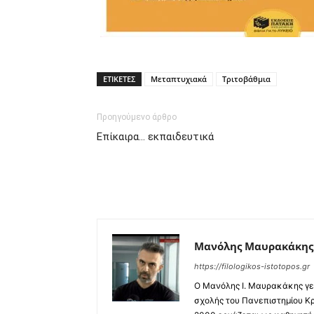
ΕΤΙΚΕΤΕΣ
Μεταπτυχιακά
Τριτοβάθμια
Προηγούμενο άρθρο
Επίκαιρα… εκπαιδευτικά
Μανόλης Μαυρακάκης
https://filologikos-istotopos.gr
Ο Μανόλης I. Μαυρακάκης γεν
σχολής του Πανεπιστημίου Κρ