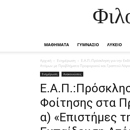
Φιλ
ΜΑΘΗΜΑΤΑ
ΓΥΜΝΑΣΙΟ
ΛΥΚΕΙΟ
Αρχική
Ενημέρωση
Ε.Α.Π.:Πρόσκληση για την Εκ
Ατόμων με Προβλήματα Προφορικού και Γραπτού Λόγο
Ενημέρωση
Ανακοινώσεις
Ε.Α.Π.:Πρόσκλη
Φοίτησης στα 
α) «Επιστήμες τ