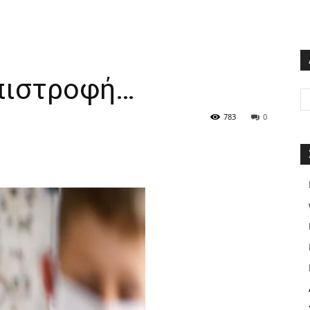
πιστροφή…
783
0