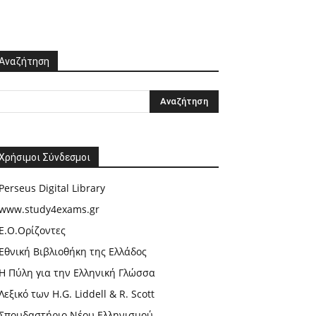
Αναζήτηση
Χρήσιμοι Σύνδεσμοι
Perseus Digital Library
www.study4exams.gr
Ε.Ο.Ορίζοντες
Εθνική Βιβλιοθήκη της Ελλάδος
Η Πύλη για την Ελληνική Γλώσσα
Λεξικό των H.G. Liddell & R. Scott
Σπουδαστήριο Νέου Ελληνισμού