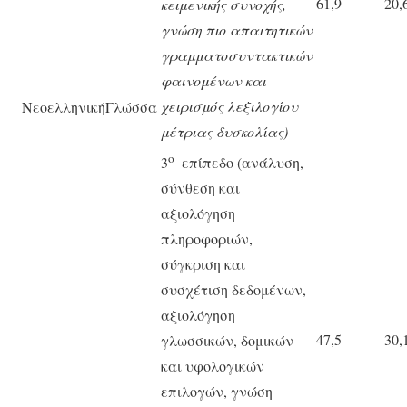
61,9
20,
κειμενικής συνοχής,
γνώση πιο απαιτητικών
γραμματοσυντακτικών
φαινομένων και
χειρισμός λεξιλογίου
ΝεοελληνικήΓλώσσα
μέτριας δυσκολίας)
ο
3
επίπεδο (ανάλυση,
σύνθεση και
αξιολόγηση
πληροφοριών,
σύγκριση και
συσχέτιση δεδομένων,
αξιολόγηση
47,5
30,
γλωσσικών, δομικών
και υφολογικών
επιλογών, γνώση