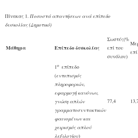
Πίνακας 1.
Ποσοστά απαντήσεων ανά επίπεδο
δυσκολίας (Δημοτικό)
Σωστές
(%
Με
Μάθημα
Επίπεδο δυσκολίας
επί του
επί
συνόλου)
ο
1
επίπεδο
(
εντοπισμός
πληροφοριών,
εφαρμογή κανόνων,
77,4
13,
γνώση απλών
γραμματοσυντακτικών
φαινομένων και
χειρισμός απλού
λεξιλογίου
)