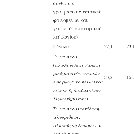
σύνθετων
γραμματοσυντακτικών
φαινομένων και
χειρισμός απαιτητικού
λεξιλογίου)
Σύνολο
57,1
23,
ο
1
επίπεδο
(
αξιοποίηση
κεντρικών
μαθηματικών εννοιών,
53,2
15,
εφαρμογή κανόνων και
εκτέλεση διαδικασιών
λίγων βημάτων
)
ο
2
επίπεδο (
εκτέλεση
αλγορίθμων,
αξιοποίηση δεδομένων
και άντληση