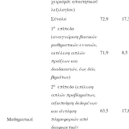
χειρισμός απαιτητικού
λεξιλογίου)
Σύνολο
72,9
17,
ο
1
επίπεδο
(
α
ναγνώριση βασικών
μαθηματικών εννοιών,
71,9
8,5
εκτέλεση απλών
πράξεων και
διαδικασιών, έως δύο,
βημάτων
)
ο
2
επίπεδο (
επίλυση
απλών προβλημάτων,
αξιοποίηση δεδομένων
63,5
17,
και άντληση
πληροφοριών από
Μαθηματικά
διαφορετικές