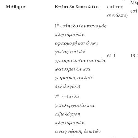
Με
Μάθημα
Επίπεδο δυσκολίας
επί του
επί
συνόλου)
ο
1
επίπεδο (
εντοπισμός
πληροφοριών,
εφαρμογή κανόνων,
γνώση απλών
61,1
19,
γραμματοσυντακτικών
φαινομένων και
χειρισμός απλού
λεξιλογίου
)
ο
2
επίπεδο
(
επεξεργασία και
αξιολόγηση
πληροφοριών,
αναγνώριση δεικτών