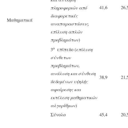
41,6
26,
πληροφοριών από
διαφορετικές
Μαθηματικά
αναπαραστάσεις,
επίλυση απλών
προβλημάτων
)
ο
3
επίπεδο (
επίλυση
σύνθετων
προβλημάτων,
ανάλυση και σύνθεση
38,9
21,
δεδομένων υψηλής
αφαίρεσης και
εκτέλεση μαθηματικών
αλγορίθμων
)
Σύνολο
45,4
20,