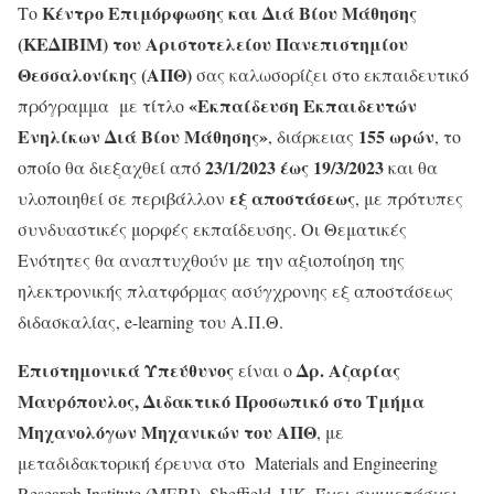
Κέντρο Επιμόρφωσης και Διά Βίου Μάθησης
Το
(ΚΕΔΙΒΙΜ) του Αριστοτελείου Πανεπιστημίου
Θεσσαλονίκης (ΑΠΘ)
σας καλωσορίζει στο εκπαιδευτικό
«Εκπαίδευση Εκπαιδευτών
πρόγραμμα με τίτλο
Ενηλίκων Διά Βίου Μάθησης»
155 ωρών
, διάρκειας
, το
23/1/2023 έως 19/3/2023
οποίο θα διεξαχθεί από
και θα
εξ αποστάσεως
υλοποιηθεί σε περιβάλλον
, με πρότυπες
συνδυαστικές μορφές εκπαίδευσης. Οι Θεματικές
Ενότητες θα αναπτυχθούν με την αξιοποίηση της
ηλεκτρονικής πλατφόρμας ασύγχρονης εξ αποστάσεως
διδασκαλίας, e-learning του Α.Π.Θ.
Επιστημονικά Υπεύθυνος
Δρ. Αζαρίας
είναι ο
Μαυρόπουλος, Διδακτικό Προσωπικό στο Τμήμα
Μηχανολόγων Μηχανικών του ΑΠΘ
, με
μεταδιδακτορική έρευνα στο Materials and Engineering
Research Institute (MERI), Sheffield, UK. Έχει συμμετάσχει,