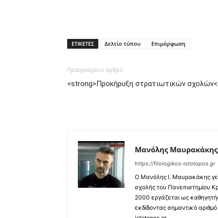
ΕΤΙΚΕΤΕΣ
Δελτίο τύπου
Επιμόρφωση
Προηγούμενο άρθρο
<strong>Προκήρυξη στρατιωτικών σχολών<
Μανόλης Μαυρακάκης
https://filologikos-istotopos.gr
Ο Μανόλης I. Μαυρακάκης γεν
σχολής του Πανεπιστημίου Κρ
2000 εργάζεται ως καθηγητής
εκδίδοντας σημαντικό αριθμό 
istotopos.gr.