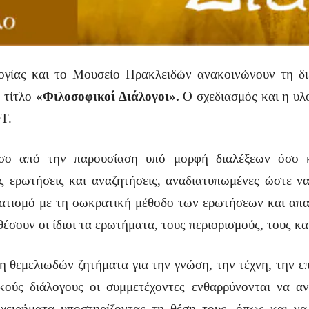
λογίας και το Μουσείο Ηρακλειδών ανακοινώνουν τη δ
 τίτλο
«Φιλοσοφικοί Διάλογοι».
Ο σχεδιασμός και η υλ
Τ.
όσο από την παρουσίαση υπό μορφή διαλέξεων όσο 
ές ερωτήσεις και αναζητήσεις, αναδιατυπωμένες ώστε να
ατισμό με τη σωκρατική μέθοδο των ερωτήσεων και απ
 θέσουν οι ίδιοι τα ερωτήματα, τους περιορισμούς, τους κ
ση θεμελιωδών ζητήματα για την γνώση, την τέχνη, την 
κούς διάλογους οι συμμετέχοντες ενθαρρύνονται να α
χειρήματα υποστηρίζοντας τη θέση τους, όπως και να