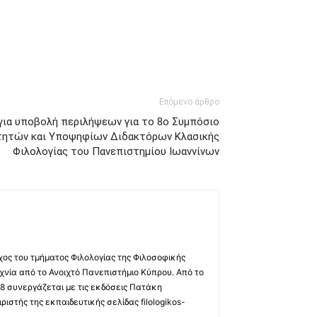
Επόμενο άρθρο
για υποβολή περιλήψεων για το 8ο Συμπόσιο
ητών και Υποψηφίων Διδακτόρων Κλασικής
Φιλολογίας του Πανεπιστημίου Ιωαννίνων
χος του τμήματος Φιλολογίας της Φιλοσοφικής
χνία από το Ανοιχτό Πανεπιστήμιο Κύπρου. Από το
8 συνεργάζεται με τις εκδόσεις Πατάκη
ριστής της εκπαιδευτικής σελίδας filologikos-