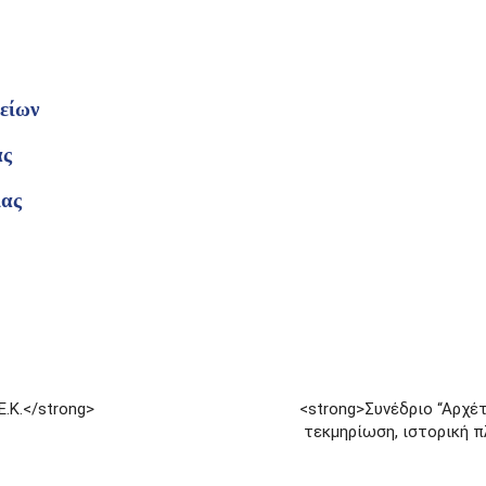
είων
ας
ιας
.Κ.</strong>
<strong>Συνέδριο “Αρχέτ
τεκμηρίωση, ιστορική π