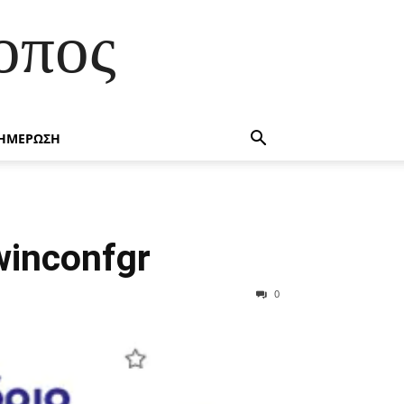
οπος
ΗΜΕΡΩΣΗ
winconfgr
0