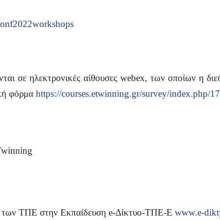
/conf2022workshops
νται σε ηλεκτρονικές αίθουσες webex, των οποίων η διε
ική φόρμα
https://courses.etwinning.gr/survey/index.php/
Twinning
η των ΤΠΕ στην Εκπαίδευση e-Δίκτυο-ΤΠΕ-Ε
www.e-dikt