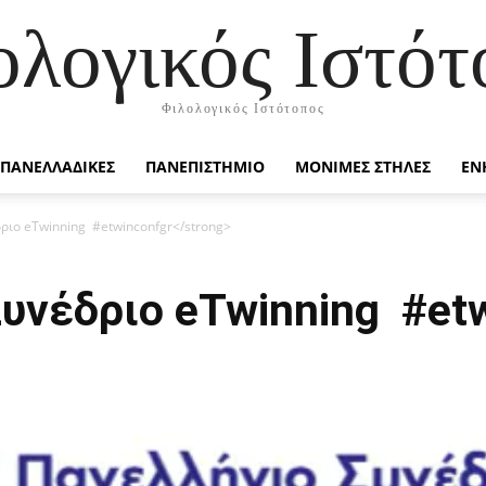
ολογικός Ιστότ
Φιλολογικός Ιστότοπος
ΠΑΝΕΛΛΑΔΙΚΕΣ
ΠΑΝΕΠΙΣΤΗΜΙΟ
ΜΟΝΙΜΕΣ ΣΤΗΛΕΣ
ΕΝ
ριο eTwinning #etwinconfgr</strong>
υνέδριο eTwinning #et