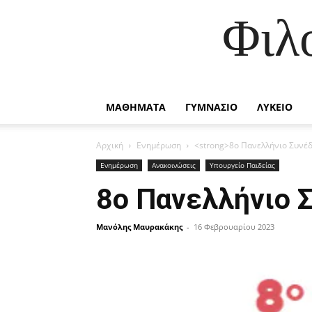
Φιλ
ΜΑΘΗΜΑΤΑ
ΓΥΜΝΑΣΙΟ
ΛΥΚΕΙΟ
Αρχική
Ενημέρωση
<strong>8ο Πανελλήνιο Συνέδ
Ενημέρωση
Ανακοινώσεις
Υπουργείο Παιδείας
8ο Πανελλήνιο Σ
Μανόλης Μαυρακάκης
-
16 Φεβρουαρίου 2023