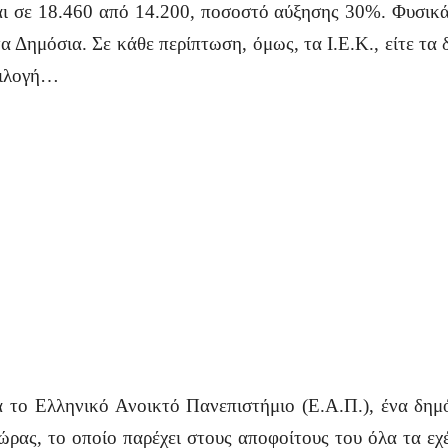
ι σε 18.460 από 14.200, ποσοστό αύξησης 30%. Φυσικά, 
τα Δημόσια. Σε κάθε περίπτωση, όμως, τα Ι.Ε.Κ., είτε τα 
πιλογή…
 το Ελληνικό Ανοικτό Πανεπιστήμιο (Ε.Α.Π.), ένα δημό
χώρας, το οποίο παρέχει στους αποφοίτους του όλα τα εχ