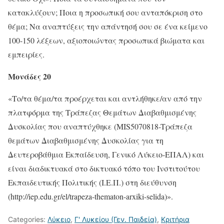
κατακλύζουν; Ποια η προσωπική σου ανταπόκριση στο
θέμα; Να αναπτύξεις την απάντησή σου σε ένα κείμενο
100-150 λέξεων, αξιοποιώντας προσωπικά βιώματα και
εμπειρίες.
Μονάδες 20
«Το/τα θέμα/τα προέρχεται και αντλήθηκε/αν από την
πλατφόρμα της Τράπεζας Θεμάτων Διαβαθμισμένης
Δυσκολίας που αναπτύχθηκε (MIS5070818-Tράπεζα
θεμάτων Διαβαθμισμένης Δυσκολίας για τη
Δευτεροβάθμια Εκπαίδευση, Γενικό Λύκειο-ΕΠΑΛ) και
είναι διαδικτυακά στο δικτυακό τόπο του Ινστιτούτου
Εκπαιδευτικής Πολιτικής (Ι.Ε.Π.) στη διεύθυνση
(http://iep.edu.gr/el/trapeza-thematon-arxiki-selida)».
Categories:
Λύκειο
,
Γ' Λυκείου (Γεν. Παιδεία)
,
Κριτήρια