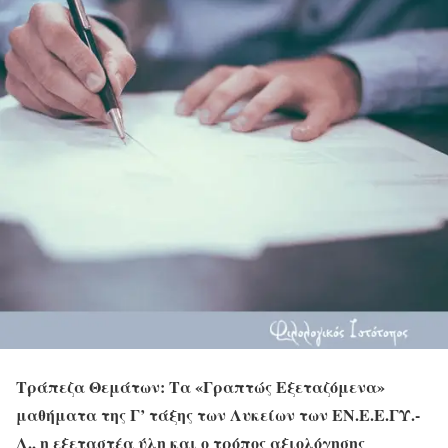
Τράπεζα Θεμάτων: Τα «Γραπτώς Εξεταζόμενα»
μαθήματα της Γ’ τάξης των Λυκείων των ΕΝ.Ε.Ε.ΓΥ.-
Λ., η εξεταστέα ύλη και ο τρόπος αξιολόγησης