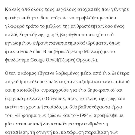
Κανείς από όλους τους μεγάλους στοχαστές που γέννησε
η ανθρωπότητα, δεν μπόρεσε να προβλέψει με τόσο
γλαφυρό τρόπο το μέλλον της ανθρωπότητας, όσο ένας
απλός λογοτέχνης, χωρίς βαρύγδουπα πτυχία από
εγνωσμένου κύρους πανεπιστημιακά ιδρύματα, όπως
ήταν ο Eric Arthur Blair (Ερικ Αρθουρ Μπλαίρ) με το
ψευδώνυμο George Orwel(Τζωρτζ Όργουελ).
Όταν ο κόσμος έβγαινε λαβωμένος μέσα από ένα δεύτερο
παγκόσμιο πόλεμο νικώντας τον ναζισμό και τον φασισμό
και η αισιοδοξία κυριαρχούσε για ένα δημοκρατικό και
ειρηνικό μέλλον, ο Όργουελ, προς το τέλος της ζωής του
εκείνη τη χρονική περίοδο, με δύο βαθυστόχαστα έργα
του, «Η φάρμα των ζώων» και το «1984», προέβλεψε με
μία εντυπωσιακή διορατικότητα την ανθρώπινη
καταπίεση, τη στυγνή και κατάφωρη παραβίαση των