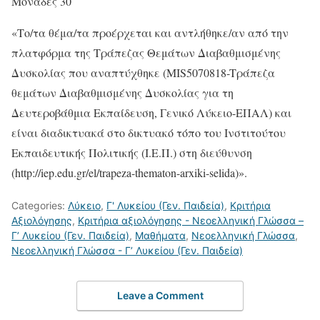
Μονάδες 30
«Το/τα θέμα/τα προέρχεται και αντλήθηκε/αν από την
πλατφόρμα της Τράπεζας Θεμάτων Διαβαθμισμένης
Δυσκολίας που αναπτύχθηκε (MIS5070818-Tράπεζα
θεμάτων Διαβαθμισμένης Δυσκολίας για τη
Δευτεροβάθμια Εκπαίδευση, Γενικό Λύκειο-ΕΠΑΛ) και
είναι διαδικτυακά στο δικτυακό τόπο του Ινστιτούτου
Εκπαιδευτικής Πολιτικής (Ι.Ε.Π.) στη διεύθυνση
(http://iep.edu.gr/el/trapeza-thematon-arxiki-selida)».
Categories:
Λύκειο
,
Γ' Λυκείου (Γεν. Παιδεία)
,
Κριτήρια
Αξιολόγησης
,
Κριτήρια αξιολόγησης - Νεοελληνική Γλώσσα –
Γ’ Λυκείου (Γεν. Παιδεία)
,
Μαθήματα
,
Νεοελληνική Γλώσσα
,
Νεοελληνική Γλώσσα - Γ’ Λυκείου (Γεν. Παιδεία)
Leave a Comment