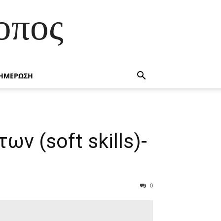
οπος
ΗΜΕΡΩΣΗ
ν (soft skills)-
0