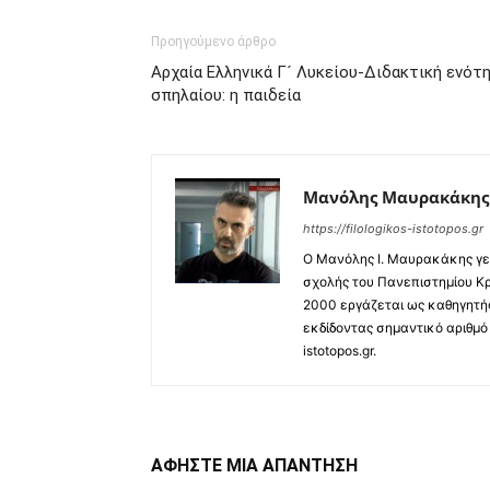
Προηγούμενο άρθρο
Αρχαία Ελληνικά Γ´ Λυκείου-Διδακτική ενότη
σπηλαίου: η παιδεία
Μανόλης Μαυρακάκης
https://filologikos-istotopos.gr
Ο Μανόλης I. Μαυρακάκης γεν
σχολής του Πανεπιστημίου Κρ
2000 εργάζεται ως καθηγητής
εκδίδοντας σημαντικό αριθμό 
istotopos.gr.
ΑΦΗΣΤΕ ΜΙΑ ΑΠΑΝΤΗΣΗ