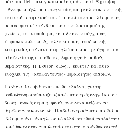
ούτε του Ι.Μ. Παναγιωτόπουλου, ούτε του Ι. Ξηροτήρη.
Έχουμε πρόβλημα αυτογνωσίας και ρεαλιστικής οπτικής
και αυτό με τη σειρά του είναι απότοκο του ελλείμματος
σε πνευματική επένδυση, του νεοπλουτισμού της
γνώσης, στην οποία μας καταδίκασε ο σύγχρονος
ψηφιακός πολιτισμός, αλλά και μιας απαξιωτικής
νοοτροπίας απέναντι στη γλώσσα, που, με όχημα την
αλαζονεία της ημιμάθειας, δημιουργούν σαθρές
.
βεβαιότητες. Η Έκθεση όμως … εκθέτει
και αυτό
ενοχλεί τις «αταλάντευτες» βεβαιότητες κάποιων.
Η αδυναμία εμβάθυνσης σε θεμελιώδεις για την
ανθρώπινη συνύπαρξη αξιακές σταθερές οδηγεί και σε
δυσαρμονικές συμπεριφορές, που δυναμιτίζουν τα
θεμέλια των κοινωνιών. Παιδιά ανερμάτιστα, παιδιά με
έλλειμμα όχι μόνο γλωσσικό αλλά και ηθικό, παιδιά που
ασκήθηκαν στην τυπολατρία και απομακρύνθηκαν από