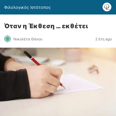
Φιλολογικός Ιστότοπος
Όταν η Έκθεση … εκθέτει
Νικολέτα Θάνου
2 έτη ago