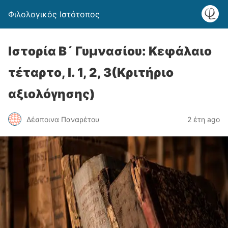
Φιλολογικός Ιστότοπος
Ιστορία Β´ Γυμνασίου: Κεφάλαιο
τέταρτο, Ι. 1, 2, 3(Κριτήριο
αξιολόγησης)
Δέσποινα Παναρέτου
2 έτη ago