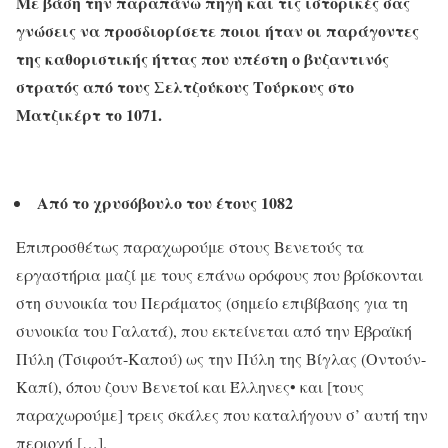
Με βάση την παραπάνω πηγή και τις ιστορικές σας
γνώσεις να προσδιορίσετε ποιοι ήταν οι παράγοντες
της καθοριστικής ήττας που υπέστη ο βυζαντινός
στρατός από τους Σελτζούκους Τούρκους στο
Ματζικέρτ το 1071.
Από το χρυσόβουλο του έτους 1082
Επιπροσθέτως παραχωρούμε στους Βενετούς τα
εργαστήρια μαζί με τους επάνω ορόφους που βρίσκονται
στη συνοικία του Περάματος (σημείο επιβίβασης για τη
συνοικία του Γαλατά), που εκτείνεται από την Εβραϊκή
Πύλη (Τσιφούτ-Καπού) ως την Πύλη της Βίγλας (Οντούν-
Καπί), όπου ζουν Βενετοί και Έλληνες• και [τους
παραχωρούμε] τρεις σκάλες που καταλήγουν σ’ αυτή την
περιοχή […].