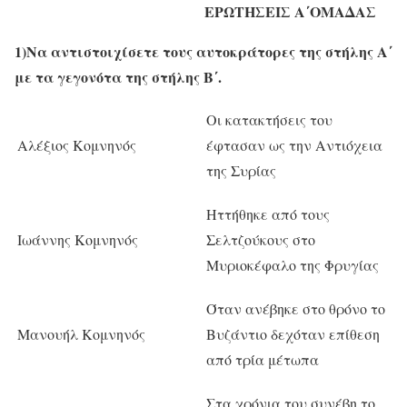
ΕΡΩΤΗΣΕΙΣ Α΄ΟΜΑΔΑΣ
1)Να αντιστοιχίσετε τους αυτοκράτορες της στήλης Α΄
με τα γεγονότα της στήλης Β΄.
Οι κατακτήσεις του
Αλέξιος Κομνηνός
έφτασαν ως την Αντιόχεια
της Συρίας
Ηττήθηκε από τους
Ιωάννης Κομνηνός
Σελτζούκους στο
Μυριοκέφαλο της Φρυγίας
Όταν ανέβηκε στο θρόνο το
Μανουήλ Κομνηνός
Βυζάντιο δεχόταν επίθεση
από τρία μέτωπα
Στα χρόνια του συνέβη το