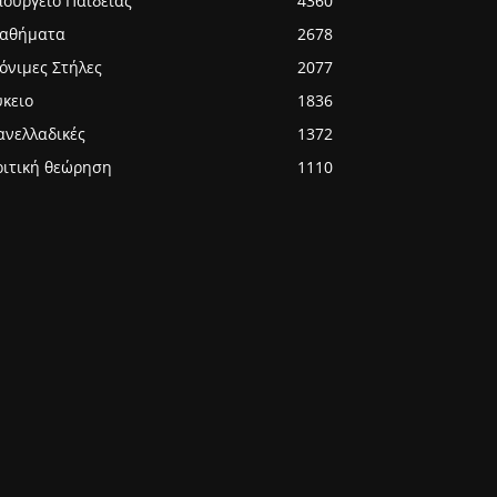
πουργείο Παιδείας
4360
αθήματα
2678
όνιμες Στήλες
2077
ύκειο
1836
ανελλαδικές
1372
ριτική θεώρηση
1110