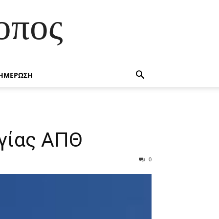
οπος
ΗΜΕΡΩΣΗ
γίας ΑΠΘ
0