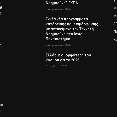
Υ
ε
Νοημοσύνη”, ΕΚΠΑ
Μ
26
3 Αυγούστου 2026
η
Μ
Εννέα νέα προγράμματα
Λ
κατάρτισης και επιμόρφωσης
με αντικείμενο την Τεχνητή
Π
Νοημοσύνη στο Ιόνιο
Πανεπιστήμιο
Κ
Λ
2 Αυγούστου 2026
Ελλάς: η ομορφότερη του
κόσμου για το 2026!
31 Ιουλίου 2026
ου
.