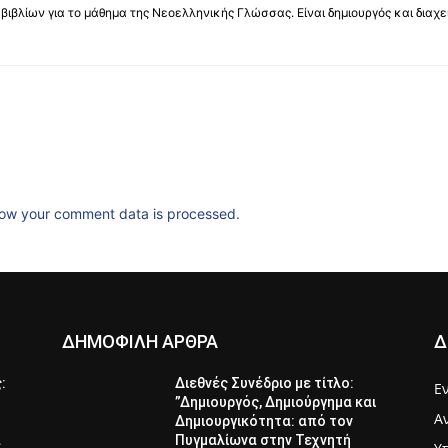
βιβλίων για το μάθημα της Νεοελληνικής Γλώσσας. Είναι δημιουργός και διαχει
ow your comment data is processed.
ΔΗΜΟΦΙΛΗ ΑΡΘΡΑ
Δ
ς:
Διεθνές Συνέδριο με τίτλο:
Ε
”Δημιουργός, Δημιούργημα και
Α
Δημιουργικότητα: από τον
α
Πυγμαλίωνα στην Τεχνητή