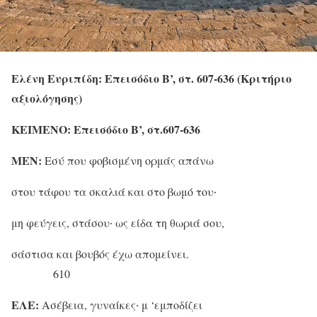
Ελένη Ευριπίδη: Επεισόδιο Β’, στ. 607-636 (Κριτήριο
αξιολόγησης)
ΚΕΙΜΕΝΟ: Επεισόδιο Β’, στ.607-636
ΜΕΝ:
Εσύ που φοβισμένη ορμάς απάνω
στου τάφου τα σκαλιά και στο βωμό του∙
μη φεύγεις, στάσου∙ ως είδα τη θωριά σου,
σάστισα και βουβός έχω απομείνει.
610
ΕΛΕ:
Ασέβεια, γυναίκες∙ μ ‘εμποδίζει