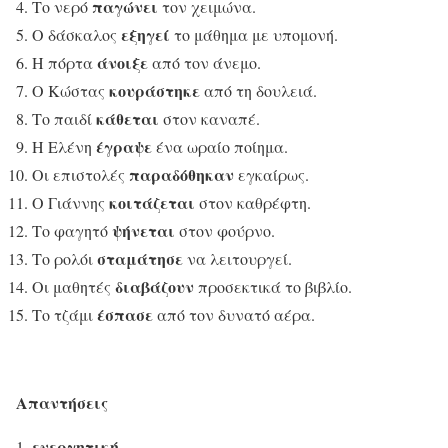
παγώνει
Το νερό
τον χειμώνα.
εξηγεί
Ο δάσκαλος
το μάθημα με υπομονή.
άνοιξε
Η πόρτα
από τον άνεμο.
κουράστηκε
Ο Κώστας
από τη δουλειά.
κάθεται
Το παιδί
στον καναπέ.
έγραψε
Η Ελένη
ένα ωραίο ποίημα.
παραδόθηκαν
Οι επιστολές
εγκαίρως.
κοιτάζεται
Ο Γιάννης
στον καθρέφτη.
ψήνεται
Το φαγητό
στον φούρνο.
σταμάτησε
Το ρολόι
να λειτουργεί.
διαβάζουν
Οι μαθητές
προσεκτικά το βιβλίο.
έσπασε
Το τζάμι
από τον δυνατό αέρα.
Απαντήσεις
ενεργητική