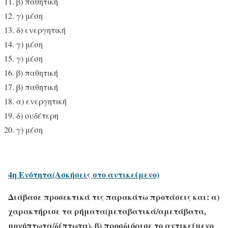
β) παθητική
γ) μέση
δ) ενεργητική
γ) μέση
γ) μέση
β) παθητική
β) παθητική
α) ενεργητική
δ) ουδέτερη
γ) μέση
4η Ενότητα(Ασκήσεις στο αντικείμενο)
Διάβασε προσεκτικά τις παρακάτω προτάσεις και:
α)
χαρακτήρισε τα ρήματα(μεταβατικά/αμετάβατα,
μονόπτωτα/δίπτωτα),
β) προσδιόρισε το αντικείμενο