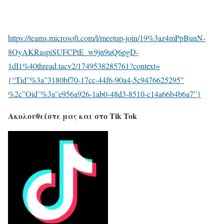
https://teams.microsoft.com/l/meetup-join/19%3az4mPpBunN-
8OyAKRaspiSUFCPtE_w9jn9uQ6pgD-
1dI1%40thread.tacv2/1749538285761?context=
{“Tid”%3a”3180bf70-17cc-44f6-90a4-5c9476625295″
%2c”Oid”%3a”e956a926-1ab0-48d3-8510-c14a66b4b6a7”}
Ακολουθείστε μας και στο Tik Tok