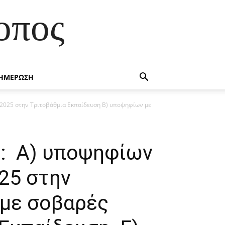
οπος
ΗΜΕΡΩΣΗ
 2025 στην Τριτοβάθμια Εκπαίδευση Β) υποψηφίων με
ς: Α) υποψηφίων
25 στην
 με σοβαρές