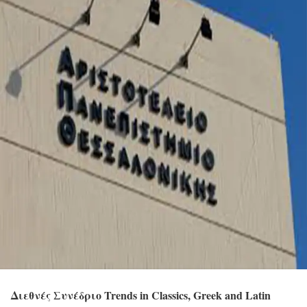
Διεθνές Συνέδριο Trends in Classics, Greek and Latin