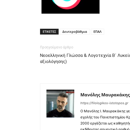
ΕΤΙΚΕΤΕΣ
Δευτεροβάθμια
ΕΠΑΛ
Προηγούμενο άρθρο
Νεοελληνική Γλώσσα & Λογοτεχνία Β´ Λυκείο
αξιολόγησης)
Μανόλης Μαυρακάκης
https://filologikos-istotopos.gr
Ο Μανόλης I. Μαυρακάκης γεν
σχολής του Πανεπιστημίου Κρ
2000 εργάζεται ως καθηγητής
εκδίδοντας σημαντικό αριθμό 