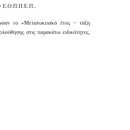
ν Ε.Ο.Π.Π.Ε.Π..
ρωσαν το «Μεταλυκειακό έτος − τάξη
ολούθησης στις παρακάτω ειδικότητες,