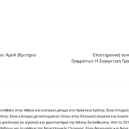
υ: ΑμεΑ (Κριτήριο
Επιστημονική συν
Γραμμάτων: Η Συγκριτική Γρ
νήθηκε στην Αθήνα και κατοικεί μόνιμα στο Ηράκλειο Κρήτης. Είναι πτυχιού
ήτης. Είναι κάτοχος μεταπτυχιακού τίτλου στην Ελληνική γλώσσα και λογοτε
 φιλόλογος σε σχολεία και φροντιστήρια της Μέσης Εκπαίδευσης. Από το 201
βιβλίων για το μάθημα της Νεοελληνικής Γλώσσας. Είναι δημιουργός και διαχει