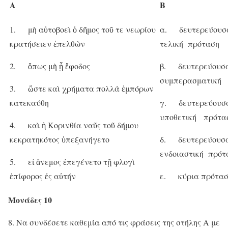
Α
Β
1. μὴ αὐτοβοεὶ ὁ δῆμος τοῦ τε νεωρίου
α. δευτερεύουσα
κρατήσειεν ἐπελθὼν
τελική πρόταση
2. ὅπως μὴ ᾖ ἔφοδος
β. δευτερεύουσα
συμπερασματική
3. ὥστε καὶ χρήματα πολλὰ ἐμπόρων
κατεκαύθη
γ. δευτερεύουσα
υποθετική πρότα
4. καὶ ἡ Κορινθία ναῦς τοῦ δήμου
κεκρατηκότος ὑπεξανήγετο
δ. δευτερεύουσα
ενδοιαστική πρότ
5. εἰ ἄνεμος ἐπεγένετο τῇ φλογὶ
ἐπίφορος ἐς αὐτήν
ε. κύρια πρότα
Μονάδες 10
Να συνδέσετε καθεμία από τις φράσεις της στήλης Α με