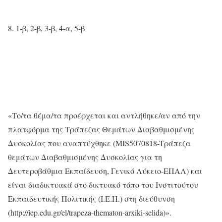
1-β, 2-β, 3-β, 4-α, 5-β
«Το/τα θέμα/τα προέρχεται και αντλήθηκε/αν από την
πλατφόρμα της Τράπεζας Θεμάτων Διαβαθμισμένης
Δυσκολίας που αναπτύχθηκε (MIS5070818-Tράπεζα
θεμάτων Διαβαθμισμένης Δυσκολίας για τη
Δευτεροβάθμια Εκπαίδευση, Γενικό Λύκειο-ΕΠΑΛ) και
είναι διαδικτυακά στο δικτυακό τόπο του Ινστιτούτου
Εκπαιδευτικής Πολιτικής (Ι.Ε.Π.) στη διεύθυνση
(http://iep.edu.gr/el/trapeza-thematon-arxiki-selida)».