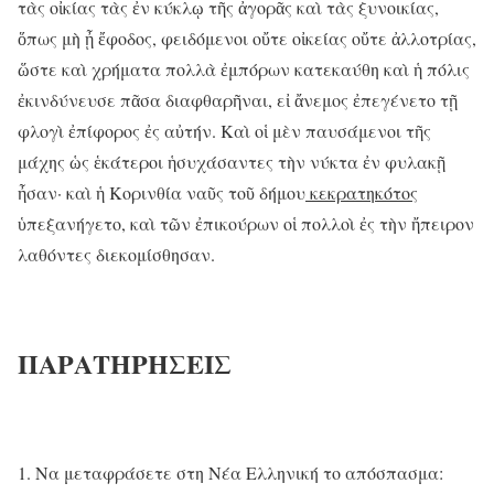
τὰς οἰκίας τὰς ἐν κύκλῳ τῆς ἀγορᾶς καὶ τὰς ξυνοικίας,
ὅπως μὴ ᾖ ἔφοδος, φειδόμενοι οὔτε οἰκείας οὔτε ἀλλοτρίας,
ὥστε καὶ χρήματα πολλὰ ἐμπόρων κατεκαύθη καὶ ἡ πόλις
ἐκινδύνευσε πᾶσα διαφθαρῆναι, εἰ ἄνεμος ἐπεγένετο τῇ
φλογὶ ἐπίφορος ἐς αὐτήν. Καὶ οἱ μὲν παυσάμενοι τῆς
μάχης ὡς ἑκάτεροι ἡσυχάσαντες τὴν νύκτα ἐν φυλακῇ
ἦσαν· καὶ ἡ Κορινθία ναῦς τοῦ δήμου
κεκρατηκότος
ὑπεξανήγετο, καὶ τῶν ἐπικούρων οἱ πολλοὶ ἐς τὴν ἤπειρον
λαθόντες διεκομίσθησαν.
ΠΑΡΑΤΗΡΗΣΕΙΣ
Να μεταφράσετε στη Νέα Ελληνική το απόσπασμα: