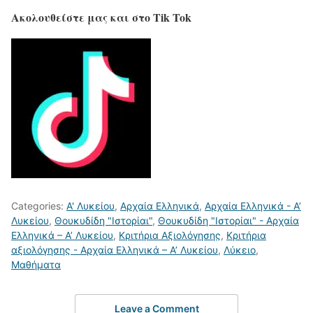
Ακολουθείστε μας και στο Tik Tok
Categories:
Α' Λυκείου
,
Αρχαία Ελληνικά
,
Αρχαία Ελληνικά - Α’
Λυκείου
,
Θουκυδίδη "Ιστορίαι"
,
Θουκυδίδη "Ιστορίαι" - Αρχαία
Ελληνικά – Α’ Λυκείου
,
Κριτήρια Αξιολόγησης
,
Κριτήρια
αξιολόγησης - Αρχαία Ελληνικά – Α’ Λυκείου
,
Λύκειο
,
Μαθήματα
Leave a Comment