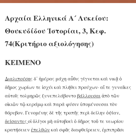
Αρχαία Ελληνικά Α´ Λυκείου:
Θουκυδίδου Ἱστορίαι, 3, Κεφ.
74(Κριτήριο αξιολόγησης)
ΚΕΙΜΕΝΟ
Διαλιπούσης
δ᾽ ἡμέρας μάχη αὖθις γίγνεται καὶ νικᾷ ὁ
δῆμος χωρίων τε ἰσχύι καὶ πλήθει προύχων· αἵ τε γυναῖκες
αὐτοῖς τολμηρῶς ξυνεπελάβοντο
βάλλουσαι
ἀπὸ τῶν
οἰκιῶν τῷ κεράμῳ καὶ παρὰ φύσιν ὑπομένουσαι τὸν
θόρυβον. Γενομένης δὲ τῆς τροπῆς περὶ δείλην ὀψίαν,
δείσαντες
οἱ ὀλίγοι μὴ αὐτοβοεὶ ὁ δῆμος τοῦ τε νεωρίου
κρατήσειεν
ἐπελθὼν
καὶ σφᾶς διαφθείρειεν, ἐμπιπρᾶσι