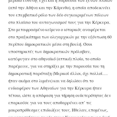
μερίδιο ευθύνης έχει και η παρουσία των ξένων πλοίων
(από την Αθήνα και την Κόρινθο), η οποία αποδεικνύει
τον επεμβατικό ρόλο των δύο συγκεκριμένων πόλεων
στο πλαίσιο του ανταγωνισμού τους για την Κέρκυρα.
Στο μεταφρασμένο κείμενο ο ιστορικός αναφέρεται
στο πραξικόπημα των ολιγαρχικών με την εξόντωση 60
περίπου δημοκρατικών μέσα στη βουλή. Όσοι
υποστηρικτές των δημοκρατικών πρόλαβαν,
κατέφυγαν στο αθηναϊκό (αττικό) πλοίο, το οποίο
παρέμεινε, για να στηρίξει με την παρουσία του τη
δημοκρατική παράταξη (Μερικοί άλλοι, όχι πολλοί….
ήταν ακόμα στο λιμάνι) και να δηλώσει ότι το
ενδιαφέρον των Αθηναίων για την Κέρκυρα ήταν
τέτοιο, ώστε η απόφαση για τήρηση ουδετερότητας δεν
επαρκούσε για να τους αποθαρρύνει απ’ τις
μακροπρόθεσμες επιδιώξεις τους. Ήθελαν, επομένως,