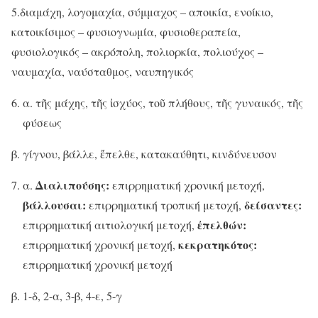
5.διαμάχη, λογομαχία, σύμμαχος – αποικία, ενοίκιο,
κατοικίσιμος – φυσιογνωμία, φυσιοθεραπεία,
φυσιολογικός – ακρόπολη, πολιορκία, πολιούχος –
ναυμαχία, ναύσταθμος, ναυπηγικός
α. τῆς μάχης, τῆς ἰσχύος, τοῦ πλήθους, τῆς γυναικός, τῆς
φύσεως
β. γίγνου, βάλλε, ἔπελθε, κατακαύθητι, κινδύνευσον
Διαλιπούσης:
α.
επιρρηματική χρονική μετοχή,
βάλλουσαι:
δείσαντες:
επιρρηματική τροπική μετοχή,
ἐπελθών:
επιρρηματική αιτιολογική μετοχή,
κεκρατηκότος:
επιρρηματική χρονική μετοχή,
επιρρηματική χρονική μετοχή
β. 1-δ, 2-α, 3-β, 4-ε, 5-γ