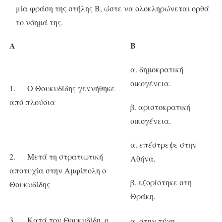
μία φράση της στήλης Β, ώστε να ολοκληρώνεται ορθά
το νόημά της.
Α
Β
α. δημοκρατική
οικογένεια.
1. Ο Θουκυδίδης γεννήθηκε
από πλούσια
β. αριστοκρατική
οικογένεια.
α. επέστρεψε στην
2. Μετά τη στρατιωτική
Αθήνα.
αποτυχία στην Αμφίπολη ο
β. εξορίστηκε στη
Θουκυδίδης
Θράκη.
3. Κατά τον Θουκυδίδη, ο
α. στην τύχη.