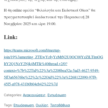
Η 4η online ομιλία “Φιλολογία και Εκδοτικοί Οίκοι” θα
πραγματοποιηθεί διαδικτυακά την Παρασκευή 28
Νοεμβρίου 2025 και ώρα 19.00.
Link:
https://teams.microsoft.com/l/meetup-
join/19%3ameeting_ZTEwYzIyYzMtN2U0OC00YzZlLTlmOG
ItY2Q1NzY2Njk4MTlk%40thread.v2/0?
context=%7b%22Tid%22%3a%2208bea52a-5ad3-4627-9549-
5ff3a65676be%22%2c%22Oid%22%3a%2268122090-97f9-
45f5-a978-431b0b04eb42%22%7d
Categories:
Ανακοινώσεις
,
Ενημέρωση
Tags:
Επιμόρφωση
,
Ομιλίες
,
Τριτοβάθμια