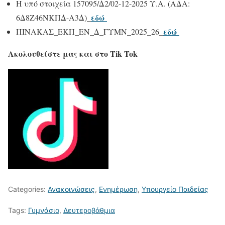
Η υπό στοιχεία 157095/Δ2/02-12-2025 Υ.Α. (ΑΔΑ:
εδώ
6Δ8Ζ46ΝΚΠΔ-Α3Δ)_
εδώ
ΠΙΝΑΚΑΣ_ΕΚΠ_ΕΝ_Δ_ΓΥΜΝ_2025_26_
Ακολουθείστε μας και στο Tik Tok
Categories:
Ανακοινώσεις
,
Ενημέρωση
,
Υπουργείο Παιδείας
Tags:
Γυμνάσιο
,
Δευτεροβάθμια