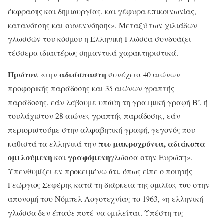
έκφρασης και δημιουργίας, και γέφυρα επικοινωνίας,
κατανόησης και συνεννόησης». Μεταξύ των χιλιάδων
γλωσσών του κόσμου η Ελληνική Γλώσσα συνδυάζει
τέσσερα ιδιαιτέρως σημαντικά χαρακτηριστικά.
Πρώτον
αδιάσπαστη
, «την
συνέχεια 40 αιώνων
προφορικής παράδοσης και 35 αιώνων γραπτής
παράδοσης, εάν λάβουμε υπόψη τη γραμμική γραφή Β’, ή
τουλάχιστον 28 αιώνες γραπτής παράδοσης, εάν
περιοριστούμε στην αλφαβητική γραφή, γεγονός που
πιο μακροχρόνια, αδιάκοπα
καθιστά τα ελληνικά την
ομιλούμενη
γραφόμενη
και
γλώσσα στην Ευρώπη».
Υπενθυμίζει εν προκειμένω ότι, όπως είπε ο ποιητής
Γεώργιος Σεφέρης κατά τη διάρκεια της ομιλίας του στην
απονομή του Νόμπελ Λογοτεχνίας το 1963, «η ελληνική
γλώσσα δεν έπαψε ποτέ να ομιλείται. Υπέστη τις