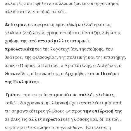
αλλαγές που υφίστανται όλοι οι ζωντανοί οργανισμοί,
αλλά ποτέ δεν υπήρξε κενό».
Δεύτερον
, αναφέρει τη «μοναδική καλλιέργεια ως
γλώσσα (λεξιλόγιο, γραμματική και σύνταξη), λόγω της
απαράμιλλες
χρήσης της από
ιστορικές
προσωπικότητες
της λογοτεχνίας, της ποίησης, του
θεάτρου, της φιλοσοφίας, της πολιτικής και της επιστήμης,
όπως ο Όμηρος, ο Πλάτων, ο Αριστοτέλης, ο Αισχύλος, ο
Πατέρες
Θουκυδίδης, ο Ιπποκράτης, ο Αρχιμήδης και οι
της Εκκλησίας
».
Τρίτον
παρουσία σε πολλές γλώσσες
, την «ευρεία
,
καθώς, διαχρονικά, η ελληνική έχει αποτελέσει μία από
την επίδρασή της
τις σημαντικότερες γλώσσες ως προς
άλλες ευρωπαϊκές γλώσσες
σε όλες τις
και, δι’ αυτών,
ευρύτερα στον κόσμο των γλωσσών». Επιπλέον, η