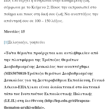
Πώς επενεργεί η ανθρωπιά στην καθημερινή ζωή,
σύμφωνα με το Κείμενο 2; Ποιος την εκπροσωπεί στο
ποίημα και ποιος στη δική σου ζωή; Να αναπτύξεις την
απάντησή σου σε 100 – 150 λέξεις.
Μονάδες 15
[1]
Ξελογιαζει, γοητεύει
«Το/τα θέμα/τα προέρχεται και αντλήθηκε/αν από
την πλατφόρμα της Τράπεζας Θεμάτων
Διαβαθμισμένης Δυσκολίας που αναπτύχθηκε
(MIS5070818-Tράπεζα θεμάτων Διαβαθμισμένης
Δυσκολίας για τη Δευτεροβάθμια Εκπαίδευση, Γενικό
Λύκειο-ΕΠΑΛ) και είναι διαδικτυακά στο δικτυακό
τόπο του Ινστιτούτου Εκπαιδευτικής Πολιτικής
(Ι.Ε.Π.) στη διεύθυνση (http://iep.edu.gr/el/trapeza-
thematon-arxiki-selida)».