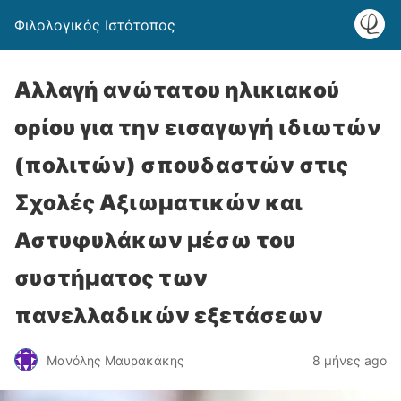
Φιλολογικός Ιστότοπος
Αλλαγή ανώτατου ηλικιακού
ορίου για την εισαγωγή ιδιωτών
(πολιτών) σπουδαστών στις
Σχολές Αξιωματικών και
Αστυφυλάκων μέσω του
συστήματος των
πανελλαδικών εξετάσεων
Μανόλης Μαυρακάκης
8 μήνες ago