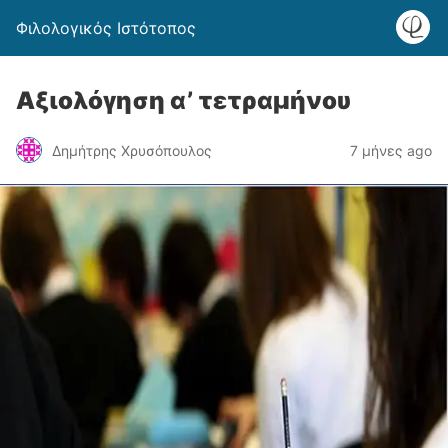
Φιλολογικός Ιστότοπος
Αξιολόγηση α’ τετραμήνου
Δημήτρης Χρυσόπουλος
7 μήνες ago