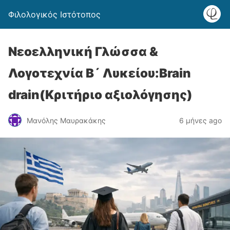
Φιλολογικός Ιστότοπος
Νεοελληνική Γλώσσα &
Λογοτεχνία Β´ Λυκείου:Brain
drain(Κριτήριο αξιολόγησης)
Μανόλης Μαυρακάκης
6 μήνες ago