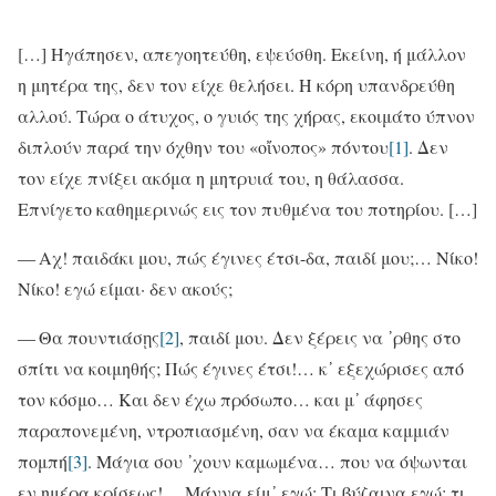
[…] Ηγάπησεν, απεγοητεύθη, εψεύσθη. Εκείνη, ή μάλλον
η μητέρα της, δεν τον είχε θελήσει. Η κόρη υπανδρεύθη
αλλού. Τώρα ο άτυχος, ο γυιός της χήρας, εκοιμάτο ύπνον
διπλούν παρά την όχθην του «οἴνοπος» πόντου
[1]
. Δεν
τον είχε πνίξει ακόμα η μητρυιά του, η θάλασσα.
Επνίγετο καθημερινώς εις τον πυθμένα του ποτηρίου. […]
― Αχ! παιδάκι μου, πώς έγινες έτσι-δα, παιδί μου;… Νίκο!
Νίκο! εγώ είμαι· δεν ακούς;
― Θα πουντιάσῃς
[2]
, παιδί μου. Δεν ξέρεις να ᾽ρθης στο
σπίτι να κοιμηθής; Πώς έγινες έτσι!… κ᾽ εξεχώρισες από
τον κόσμο… Και δεν έχω πρόσωπο… και μ᾽ άφησες
παραπονεμένη, ντροπιασμένη, σαν να έκαμα καμμιάν
πομπή
[3]
. Μάγια σου ᾽χουν καμωμένα… που να όψωνται
εν ημέρα κρίσεως!… Μάννα είμ᾽ εγώ; Τι βύζαινα εγώ; τι