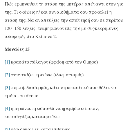
Πώς ερμηνεύεις τη στάση της μητέρας απέναντι στον γιο
της; Τι σκέψεις ή/ και συναισθήματα σου προκαλεί η
στάση της; Να αναπτύξεις την απάντησή σου σε περίπου
120- 150 λέξεις, τεκμηριώνοντάς την με συγκεκριμένες
αναφορές στο Κείμενο 2.
Μονάδες 15
[1]
κρασάτο πέλαγος (φράση από τον Όμηρο)
[2]
πουντιάζω: κρυώνω (ιδιωματισμός)
[3]
πομπή: διασυρμός, κάτι ντροπιαστικό που θέλει να
κρύψει το άτομο
[4]
ημερώνω: προσπαθώ να ηρεμήσω κάποιον,
κατασιγάζω, καταπραΰνω
[5]
εδώ σημαίνει: καταλάβαινες