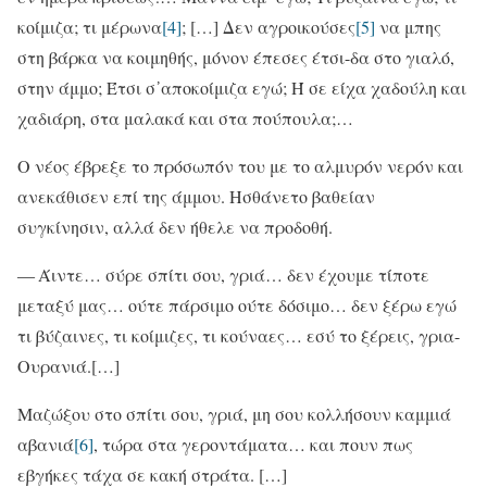
κοίμιζα; τι μέρωνα
[4]
; […] Δεν αγροικούσες
[5]
να μπης
στη βάρκα να κοιμηθής, μόνον έπεσες έτσι-δα στο γιαλό,
στην άμμο; Έτσι σ᾽αποκοίμιζα εγώ; Ή σε είχα χαδούλη και
χαδιάρη, στα μαλακά και στα πούπουλα;…
Ο νέος έβρεξε το πρόσωπόν του με το αλμυρόν νερόν και
ανεκάθισεν επί της άμμου. Ησθάνετο βαθείαν
συγκίνησιν, αλλά δεν ήθελε να προδοθή.
― Άιντε… σύρε σπίτι σου, γριά… δεν έχουμε τίποτε
μεταξύ μας… ούτε πάρσιμο ούτε δόσιμο… δεν ξέρω εγώ
τι βύζαινες, τι κοίμιζες, τι κούναες… εσύ το ξέρεις, γρια-
Ουρανιά.[…]
Μαζώξου στο σπίτι σου, γριά, μη σου κολλήσουν καμμιά
αβανιά
[6]
, τώρα στα γεροντάματα… και πουν πως
εβγήκες τάχα σε κακή στράτα. […]