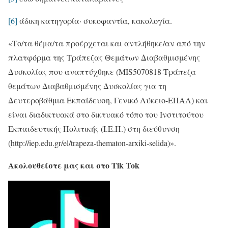
[6]
άδικη κατηγορία· συκοφαντία, κακολογία.
«Το/τα θέμα/τα προέρχεται και αντλήθηκε/αν από την
πλατφόρμα της Τράπεζας Θεμάτων Διαβαθμισμένης
Δυσκολίας που αναπτύχθηκε (MIS5070818-Tράπεζα
θεμάτων Διαβαθμισμένης Δυσκολίας για τη
Δευτεροβάθμια Εκπαίδευση, Γενικό Λύκειο-ΕΠΑΛ) και
είναι διαδικτυακά στο δικτυακό τόπο του Ινστιτούτου
Εκπαιδευτικής Πολιτικής (Ι.Ε.Π.) στη διεύθυνση
(http://iep.edu.gr/el/trapeza-thematon-arxiki-selida)».
Ακολουθείστε μας και στο Tik Tok