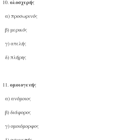
ολοσχερής
α) προσωρινός
β) μερικός
γ) ατελής
δ) πλήρης
ομοιογενής
α) ανόμοιος
β) διάφορος
γ) ομοιόμορφος
δ) ασυνεπής