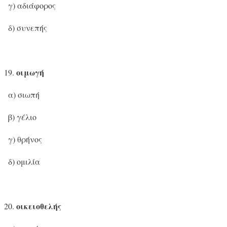
γ) αδιάφορος
δ) συνεπής
οιμωγή
α) σιωπή
β) γέλιο
γ) θρήνος
δ) ομιλία
οικειοθελής