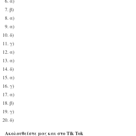
α)
β)
α)
α)
δ)
γ)
α)
α)
δ)
α)
γ)
α)
β)
γ)
δ)
Ακολουθείστε μας και στο Tik Tok