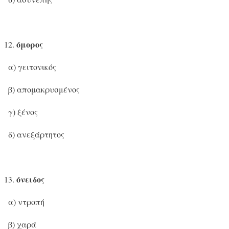
όμορος
α) γειτονικός
β) απομακρυσμένος
γ) ξένος
δ) ανεξάρτητος
όνειδος
α) ντροπή
β) χαρά