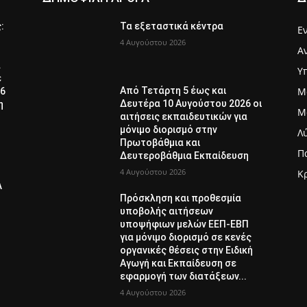
ς:
Τα εξεταστικά κέντρα
Ε
4 Αυγούστου 2026
Α
α
Υ
ε
Μ
Από Τετάρτη 5 έως και
26
Δευτέρα 10 Αυγούστου 2026 οι
η
Μ
αιτήσεις εκπαιδευτικών για
μόνιμο διορισμό στην
Λ
Πρωτοβάθμια και
Π
Δευτεροβάθμια Εκπαίδευση
4 Αυγούστου 2026
Κ
Λ
Πρόσκληση και προθεσμία
υποβολής αιτήσεων
υποψήφιων μελών ΕΕΠ-ΕΒΠ
για μόνιμο διορισμό σε κενές
οργανικές θέσεις στην Ειδική
Αγωγή και Εκπαίδευση σε
εφαρμογή των διατάξεων...
4 Αυγούστου 2026