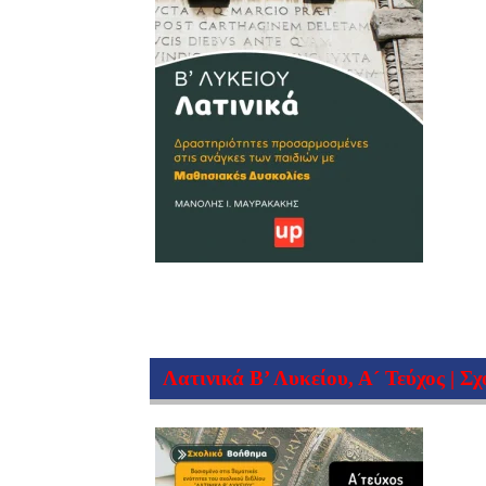
Λατινικά Β’ Λυκείου, Α´ Τεύχος | Σ