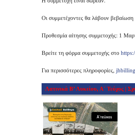
Η συμμετοχή είναι δωρεάν.
Οι συμμετέχοντες θα λάβουν βεβαίωση
Προθεσμία αίτησης συμμετοχής: 1 Μαρ
Βρείτε τη φόρμα συμμετοχής στο
https:
Για περισσότερες πληροφορίες,
jhbilli
Λατινικά Β’ Λυκείου, Α´ Τεύχος | Σ