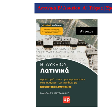
Λατινικά Β’ Λυκείου, Α´ Τεύχος | Σ