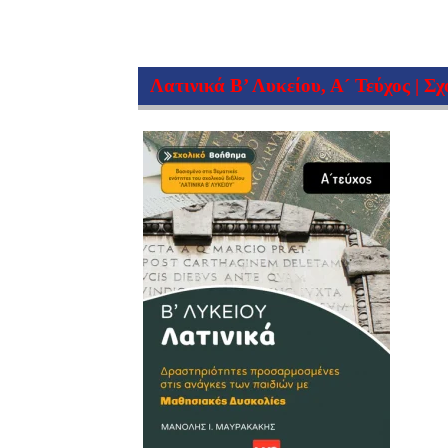
Λατινικά Β’ Λυκείου, Α´ Τεύχος | Σ