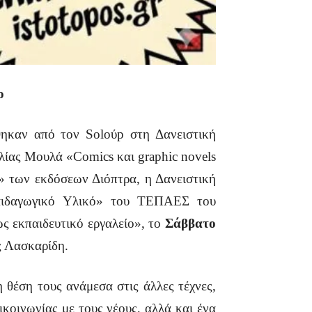
ο
θηκαν από τον Soloύp στη Δανειστική
λίας Μουλά «Comics και graphic novels
η» των εκδόσεων Διόπτρα, η Δανειστική
Παιδαγωγικό Υλικό» του ΤΕΠΑΕΣ του
ς εκπαιδευτικό εργαλείο», το
Σάββατο
ς Λασκαρίδη.
 θέση τους ανάμεσα στις άλλες τέχνες,
κοινωνίας με τους νέους, αλλά και ένα