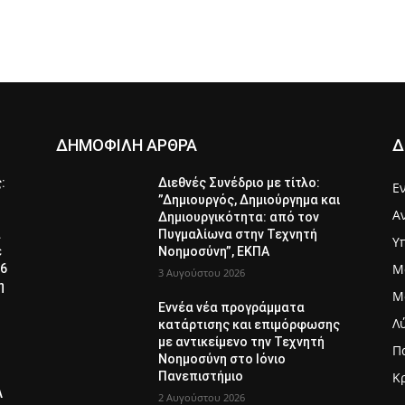
ΔΗΜΟΦΙΛΗ ΑΡΘΡΑ
Δ
ς:
Διεθνές Συνέδριο με τίτλο:
Ε
”Δημιουργός, Δημιούργημα και
Α
Δημιουργικότητα: από τον
α
Πυγμαλίωνα στην Τεχνητή
Υ
ε
Νοημοσύνη”, ΕΚΠΑ
Μ
26
3 Αυγούστου 2026
η
Μ
Εννέα νέα προγράμματα
Λ
κατάρτισης και επιμόρφωσης
με αντικείμενο την Τεχνητή
Π
Νοημοσύνη στο Ιόνιο
Πανεπιστήμιο
Κ
Λ
2 Αυγούστου 2026