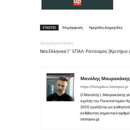
ΕΤΙΚΕΤΕΣ
Επιμόρφωση
Ημερίδες-Διημερίδες
Προηγούμενο άρθρο
Νέα Ελληνικά Γ´ ΕΠΑΛ: Ρατσισμός (Κριτήριο 
Μανόλης Μαυρακάκης
https://filologikos-istotopos.gr
Ο Μανόλης I. Μαυρακάκης γεν
σχολής του Πανεπιστημίου Κρ
2000 εργάζεται ως καθηγητής
εκδίδοντας σημαντικό αριθμό 
istotopos.gr.