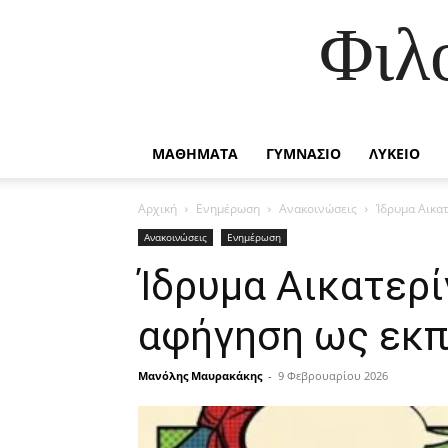
Φιλ
ΜΑΘΗΜΑΤΑ
ΓΥΜΝΑΣΙΟ
ΛΥΚΕΙΟ
Αρχική
Ενημέρωση
Ανακοινώσεις
Ίδρυμα Αικατ
Ανακοινώσεις
Ενημέρωση
Ίδρυμα Αικατερί
αφήγηση ως εκπ
Μανόλης Μαυρακάκης
-
9 Φεβρουαρίου 2026