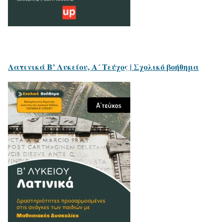
Λατινικά Β’ Λυκείου, Α´ Τεύχος | Σχολικό βοήθημα