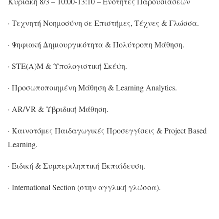
Κυριακή 8/3 – 10:00-13:10 – Ενότητες Παρουσιάσεων
· Τεχνητή Νοημοσύνη σε Επιστήμες, Τέχνες & Γλώσσα.
· Ψηφιακή Δημιουργικότητα & Πολύτροπη Μάθηση.
· STE(A)M & Υπολογιστική Σκέψη.
· Προσωποποιημένη Μάθηση & Learning Analytics.
· ΑR/VR & Υβριδική Μάθηση.
· Καινοτόμες Παιδαγωγικές Προσεγγίσεις & Project Based
Learning.
· Ειδική & Συμπεριληπτική Εκπαίδευση.
· International Section (στην αγγλική γλώσσα).