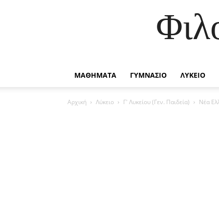
Φιλ
ΜΑΘΗΜΑΤΑ
ΓΥΜΝΑΣΙΟ
ΛΥΚΕΙΟ
Αρχική
Λύκειο
Γ' Λυκείου (Γεν. Παιδεία)
Νέα Ελ