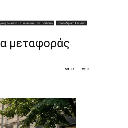
νική Γλώσσα – Γ’ Λυκείου (Γεν. Παιδεία)
Νεοελληνική Γλώσσα
σα μεταφοράς
431
0