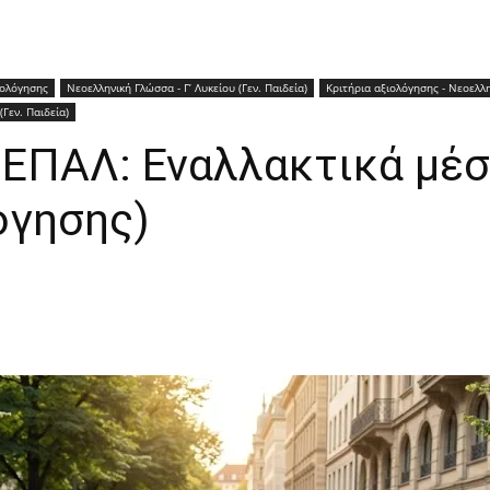
ιολόγησης
Νεοελληνική Γλώσσα - Γ’ Λυκείου (Γεν. Παιδεία)
Κριτήρια αξιολόγησης - Νεοελλη
(Γεν. Παιδεία)
´ ΕΠΑΛ: Εναλλακτικά μέ
όγησης)