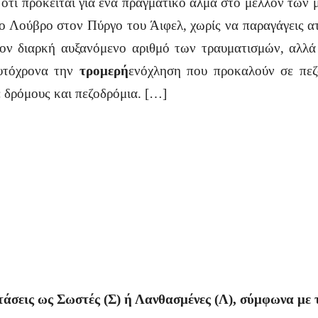
ν ότι πρόκειται για ένα πραγματικό άλμα στο μέλλον των
το Λούβρο στον Πύργο του Άιφελ, χωρίς να παραγάγεις α
τον διαρκή αυξανόμενο αριθμό των τραυματισμών, αλλά
αυτόχρονα την
τρομερή
ενόχληση που προκαλούν σε πεζο
ε δρόμους και πεζοδρόμια. […]
άσεις ως Σωστές (Σ) ή Λανθασμένες (Λ), σύμφωνα με τ