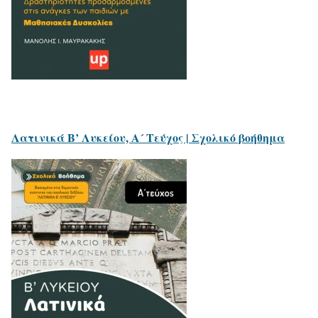
Λατινικά Β’ Λυκείου, Α´ Τεύχος | Σχολικό βοήθημα