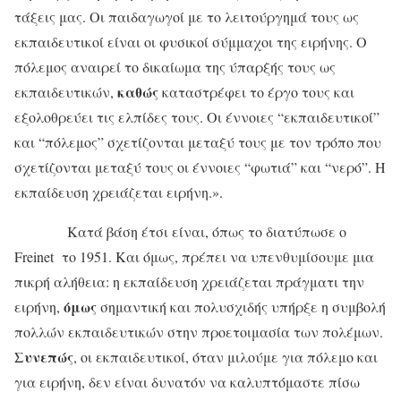
τάξεις μας. Οι παιδαγωγοί με το λειτούργημά τους ως
εκπαιδευτικοί είναι οι φυσικοί σύμμαχοι της ειρήνης. Ο
πόλεμος αναιρεί το δικαίωμα της ύπαρξής τους ως
καθώς
εκπαιδευτικών,
καταστρέφει το έργο τους και
εξολοθρεύει τις ελπίδες τους. Οι έννοιες “εκπαιδευτικοί”
και “πόλεμος” σχετίζονται μεταξύ τους με τον τρόπο που
σχετίζονται μεταξύ τους οι έννοιες “φωτιά” και “νερό”. Η
εκπαίδευση χρειάζεται ειρήνη.».
Κατά βάση έτσι είναι, όπως το διατύπωσε ο
Freinet το 1951. Και όμως, πρέπει να υπενθυμίσουμε μια
πικρή αλήθεια: η εκπαίδευση χρειάζεται πράγματι την
όμως
ειρήνη,
σημαντική και πολυσχιδής υπήρξε η συμβολή
πολλών εκπαιδευτικών στην προετοιμασία των πολέμων.
Συνεπώς
, οι εκπαιδευτικοί, όταν μιλούμε για πόλεμο και
για ειρήνη, δεν είναι δυνατόν να καλυπτόμαστε πίσω