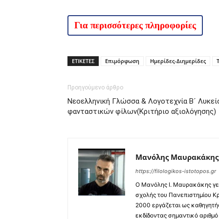
Για περισσότερες πληροφορίες
ΕΤΙΚΕΤΕΣ
Επιμόρφωση
Ημερίδες-Διημερίδες
Προηγούμενο άρθρο
Νεοελληνική Γλώσσα & Λογοτεχνία Β´ Λυκεί
φανταστικών φίλων(Κριτήριο αξιολόγησης)
Μανόλης Μαυρακάκης
https://filologikos-istotopos.gr
Ο Μανόλης I. Μαυρακάκης γεν
σχολής του Πανεπιστημίου Κρ
2000 εργάζεται ως καθηγητής
εκδίδοντας σημαντικό αριθμό 