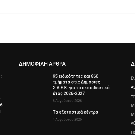
ΔΗΜΟΦΙΛΗ ΑΡΘΡΑ
Δ
ς:
95 ειδικότητες και 860
Ε
τμήματα στις Δημόσιες
Α
Σ.Α.Ε.Κ. για το εκπαιδευτικό
α
έτος 2026-2027
Υ
ε
6 Αυγούστου 2026
Μ
26
η
Τα εξεταστικά κέντρα
Μ
4 Αυγούστου 2026
Λ
Π