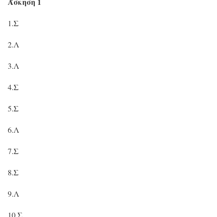
Άσκηση 1
1.Σ
2.Λ
3.Λ
4.Σ
5.Σ
6.Λ
7.Σ
8.Σ
9.Λ
10.Σ