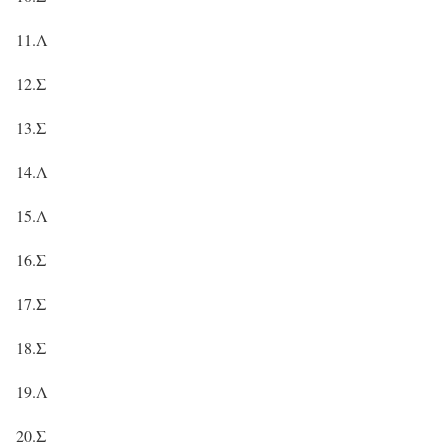
11.Λ
12.Σ
13.Σ
14.Λ
15.Λ
16.Σ
17.Σ
18.Σ
19.Λ
20.Σ