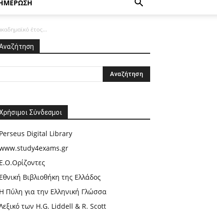
ΗΜΕΡΩΣΗ
καδημαϊκό έτος...
Αναζήτηση
Χρήσιμοι Σύνδεσμοι
Perseus Digital Library
www.study4exams.gr
Ε.Ο.Ορίζοντες
Εθνική Βιβλιοθήκη της Ελλάδος
Η Πύλη για την Ελληνική Γλώσσα
Λεξικό των H.G. Liddell & R. Scott