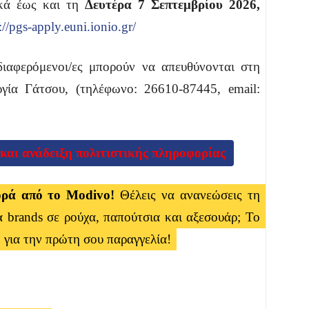
ικά έως και τη
Δευτέρα 7 Σεπτεμβρίου 2026,
://pgs-apply.euni.ionio.gr/
διαφερόμενοι/ες μπορούν να απευθύνονται στη
γία Γάτσου, (τηλέφωνο: 26610-87445, email:
αι ανάδειξη πολιτιστικής πληροφορίας
ορά από το Modivo!
Θέλεις να ανανεώσεις τη
 brands σε ρούχα, παπούτσια και αξεσουάρ; Το
η
για την πρώτη σου παραγγελία!