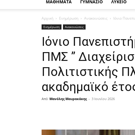
ΜΑΘΗΜΑΤΑ
ΓΥΜΝΑΣΙΟ
ΛΥΚΕΙΟ
Αρχική
Ενημέρωση
Ανακοινώσεις
Ιόνιο Πανεπι
Ενημέρωση
Ανακοινώσεις
Ιόνιο Πανεπιστ
ΠMΣ ” Διαχείρισ
Πολιτιστικής Π
ακαδημαϊκό έτο
Από
Μανόλης Μαυρακάκης
-
3 Ιουνίου 2026