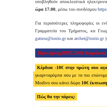
υποβληθούν αποκλειστικά ηλεκτρον
ώρα 17.00
, μέσω του συνδέσμου
https
Για περισσότερες πληροφορίες οι εν
Γραμματεία του Τμήματος, κα Γεωρ
gatsou@ionio.gr
και
archei@ionio.gr
)
Προκήρυξη ΠΜΣ 2026 Διαχείριση κ
Κέρδισε -10€ στην πρώτη σου αγ
γκαρνταρόμπα σου με τα πιο επώνυμα
Modivo σου κάνει δώρο
10€ έκπτωσ
Πώς θα την πάρεις: