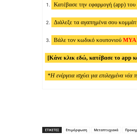
Κατέβασε την εφαρμογή (app) του
Διάλεξε τα αγαπημένα σου κομμάτι
Βάλε τον κωδικό κουπονιού
MYA
[Κάνε κλικ εδώ, κατέβασε το app κ
*Η ενέργεια ισχύει για επιλεγμένα νέα 
ΕΤΙΚΕΤΕΣ
Επιμόρφωση
Μεταπτυχιακά
Προκηρ