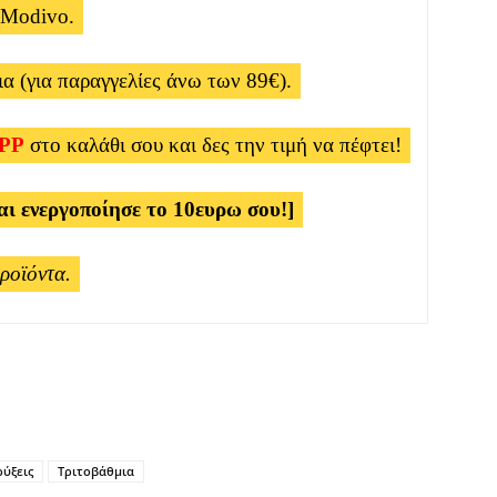
 Modivo.
α (για παραγγελίες άνω των 89€).
PP
στο καλάθι σου και δες την τιμή να πέφτει!
αι ενεργοποίησε το 10ευρω σου!]
προϊόντα.
ύξεις
Τριτοβάθμια