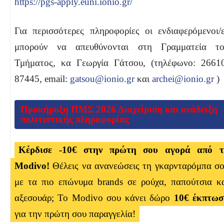
https://pgs-apply.euni.ionio.gr/
Για περισσότερες πληροφορίες οι ενδιαφερόμενοι/
μπορούν να απευθύνονται στη Γραμματεία το
Τμήματος, κα Γεωργία Γάτσου, (τηλέφωνο: 2661
87445, email:
gatsou@ionio.gr
και
archei@ionio.gr
)
Προκήρυξη ΠΜΣ 2026 Διαχείριση και ανάδειξη
πολιτιστικής πληροφορίας
Κέρδισε -10€ στην πρώτη σου αγορά από τ
Modivo!
Θέλεις να ανανεώσεις τη γκαρνταρόμπα σ
με τα πιο επώνυμα brands σε ρούχα, παπούτσια κ
αξεσουάρ; Το Modivo σου κάνει δώρο
10€ έκπτωσ
για την πρώτη σου παραγγελία!