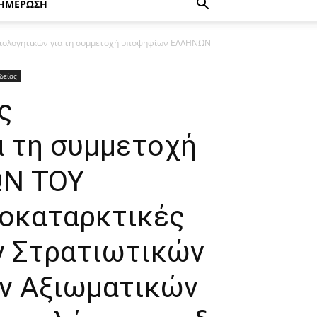
ΗΜΕΡΩΣΗ
αιολογητικών για τη συμμετοχή υποψηφίων ΕΛΛΗΝΩΝ
δείας
ς
α τη συμμετοχή
Ν ΤΟΥ
ροκαταρκτικές
ν Στρατιωτικών
ν Αξιωματικών