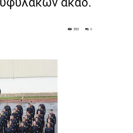
τυφυλάκων ακαδ.
393
0