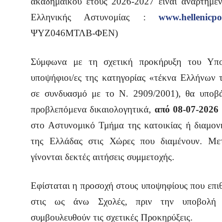
ακαδημαϊκού έτους 2026‐2027 είναι αναρτημέν
Ελληνικής Αστυνομίας :
www.hellenicpol
ΨΥΖ046ΜΤΛΒ-ΦΕΝ)
Σύμφωνα με τη σχετική προκήρυξη του Υπο
υποψήφιοι/ες της κατηγορίας «τέκνα Ελλήνων τ
σε συνδυασμό με το Ν. 2909/2001), θα υποβ
προβλεπόμενα δικαιολογητικά,
από 08-07-2026 
στο Αστυνομικό Τμήμα της κατοικίας ή διαμον
της Ελλάδας στις Χώρες που διαμένουν. Μετ
γίνονται δεκτές αιτήσεις συμμετοχής.
Εφίσταται η προσοχή στους υποψηφίους που επιθ
στις ως άνω Σχολές, πριν την υποβολή α
συμβουλευθούν τις σχετικές Προκηρύξεις.