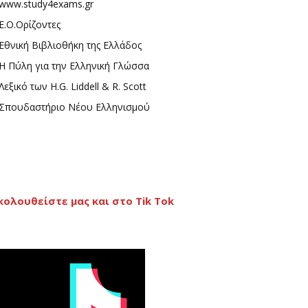
www.study4exams.gr
Ε.Ο.Ορίζοντες
Εθνική Βιβλιοθήκη της Ελλάδος
Η Πύλη για την Ελληνική Γλώσσα
Λεξικό των H.G. Liddell & R. Scott
Σπουδαστήριο Νέου Ελληνισμού
κολουθείστε μας και στο Tik Tok