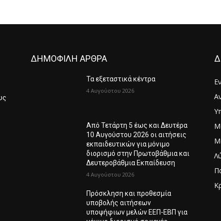
ΔΗΜΟΦΙΛΗ ΑΡΘΡΑ
Δ
Τα εξεταστικά κέντρα
Ε
4 Αυγούστου 2026
Α
υς
Υ
Μ
Από Τετάρτη 5 έως και Δευτέρα
6
10 Αυγούστου 2026 οι αιτήσεις
Μ
εκπαιδευτικών για μόνιμο
διορισμό στην Πρωτοβάθμια και
Λ
Δευτεροβάθμια Εκπαίδευση
Π
4 Αυγούστου 2026
Κ
Πρόσκληση και προθεσμία
Λ
υποβολής αιτήσεων
υποψήφιων μελών ΕΕΠ-ΕΒΠ για