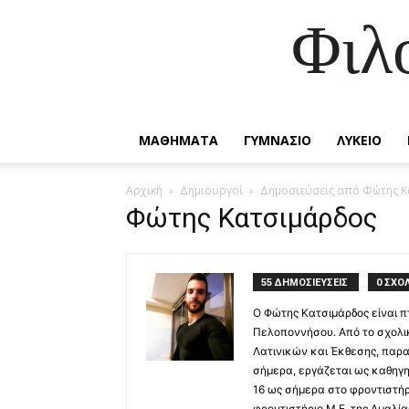
Φιλ
ΜΑΘΗΜΑΤΑ
ΓΥΜΝΑΣΙΟ
ΛΥΚΕΙΟ
Αρχική
Δημιουργοί
Δημοσιεύσεις από Φώτης 
Φώτης Κατσιμάρδος
55 ΔΗΜΟΣΙΕΥΣΕΙΣ
0 ΣΧΟΛ
Ο Φώτης Κατσιμάρδος είναι π
Πελοποννήσου. Από το σχολικ
Λατινικών και Έκθεσης, παρα
σήμερα, εργάζεται ως καθηγητ
16 ως σήμερα στο φροντιστήρ
φροντιστήριο Μ.Ε. της Αμαλί