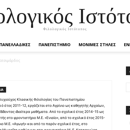
ολογικός Ιστότ
Φιλολογικός Ιστότοπος
ΠΑΝΕΛΛΑΔΙΚΕΣ
ΠΑΝΕΠΙΣΤΗΜΙΟ
ΜΟΝΙΜΕΣ ΣΤΗΛΕΣ
ΕΝ
Κατσιμάρδος
ΙΑ
τυχιούχος Κλασικής Φιλολογίας του Πανεπιστημίου
ό έτος 2011-12, εργάζεται στο Αγρίνιο ως καθηγητής Αρχαίων,
δίδοντας ιδιαίτερα μαθήματα. Από το σχολικό έτος 2014-15 ως
ής στο φροντιστήριο Μ.Ε. «Ενιαίο», από το σχολικό έτος 2015-
ιο Μ.Ε. «Αγωγή» και από το παρόν σχολικό έτος, στο
ας Μωραΐτη καθώς και στα φροντιστήρια Μ. Ε. Κατσακιώρη.