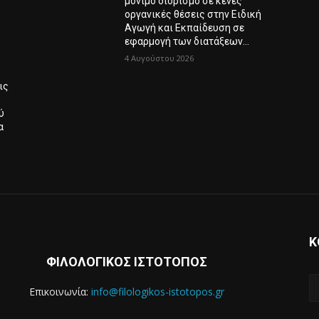
μόνιμο διορισμό σε κενές
οργανικές θέσεις στην Ειδική
Αγωγή και Εκπαίδευση σε
εφαρμογή των διατάξεων...
4 Αυγούστου 2026
ις
ύ
α
Κ
ΦΙΛΟΛΟΓΙΚΟΣ ΙΣΤΟΤΟΠΟΣ
Επικοινωνία:
info@filologikos-istotopos.gr