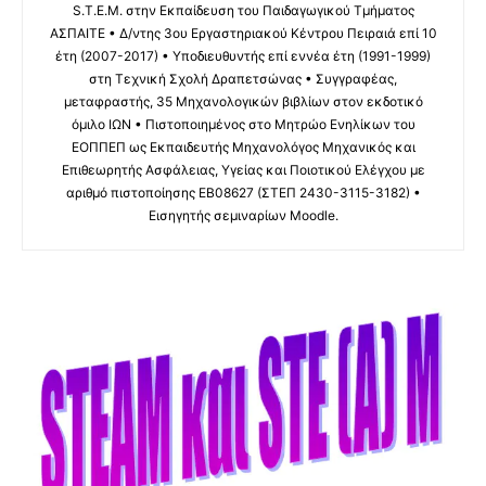
S.T.E.M. στην Εκπαίδευση του Παιδαγωγικού Τμήματος
ΑΣΠΑΙΤΕ • Δ/ντης 3ου Εργαστηριακού Κέντρου Πειραιά επί 10
έτη (2007-2017) • Υποδιευθυντής επί εννέα έτη (1991-1999)
στη Τεχνική Σχολή Δραπετσώνας • Συγγραφέας,
μεταφραστής, 35 Μηχανολογικών βιβλίων στον εκδοτικό
όμιλο ΙΩΝ • Πιστοποιημένος στο Μητρώο Ενηλίκων του
ΕΟΠΠΕΠ ως Εκπαιδευτής Μηχανολόγος Μηχανικός και
Επιθεωρητής Ασφάλειας, Υγείας και Ποιοτικού Ελέγχου με
αριθμό πιστοποίησης ΕΒ08627 (ΣΤΕΠ 2430-3115-3182) •
Εισηγητής σεμιναρίων Moodle.