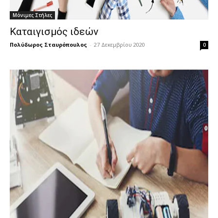
Μόνιμες Στήλες
Καταιγισμός ιδεών
Πολύδωρος Σταυρόπουλος
-
27 Δεκεμβρίου 2020
0