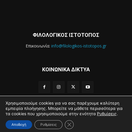
ΦΙΛΟΛΟΓΙΚΟΣ ΙΣΤΟΤΟΠΟΣ
Επικοινωνία:
info@filologikos-istotopos.gr
ΚΟΙΝΩΝΙΚΑ ΔΙΚΤΥΑ
Χρησιμοποιούμε cookies για να σας παρέχουμε καλύτερη
εμπειρία πλοήγησης. Μπορείτε να μάθετε περισσότερα για
τα cookies που χρησιμοποιούμε στην ενότητα
Ρυθμίσεις
.
2016 - 2021 Filologikos Istotopos - All rights reserved.
Κλείσιμο του Cookie banner για
Αποδοχή
Ρυθμίσεις
Αρχική
Βιογραφικό
Sitemap
Όροι Χρήσης
Επικοινωνία