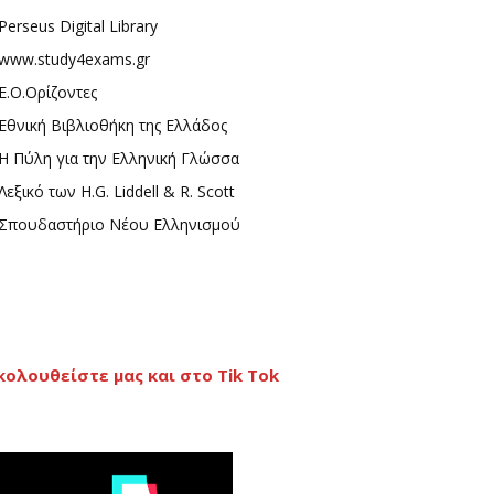
Perseus Digital Library
www.study4exams.gr
Ε.Ο.Ορίζοντες
Εθνική Βιβλιοθήκη της Ελλάδος
Η Πύλη για την Ελληνική Γλώσσα
Λεξικό των H.G. Liddell & R. Scott
Σπουδαστήριο Νέου Ελληνισμού
κολουθείστε μας και στο Tik Tok