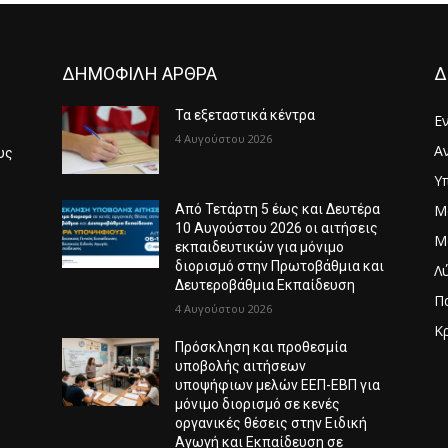
ΔΗΜΟΦΙΛΗ ΑΡΘΡΑ
Δ
Τα εξεταστικά κέντρα
Ε
4 Αυγούστου 2026
Α
υς
Υ
Μ
Από Τετάρτη 5 έως και Δευτέρα
6
10 Αυγούστου 2026 οι αιτήσεις
Μ
εκπαιδευτικών για μόνιμο
διορισμό στην Πρωτοβάθμια και
Λ
Δευτεροβάθμια Εκπαίδευση
Π
4 Αυγούστου 2026
Κ
Πρόσκληση και προθεσμία
Λ
υποβολής αιτήσεων
υποψήφιων μελών ΕΕΠ-ΕΒΠ για
μόνιμο διορισμό σε κενές
οργανικές θέσεις στην Ειδική
Αγωγή και Εκπαίδευση σε